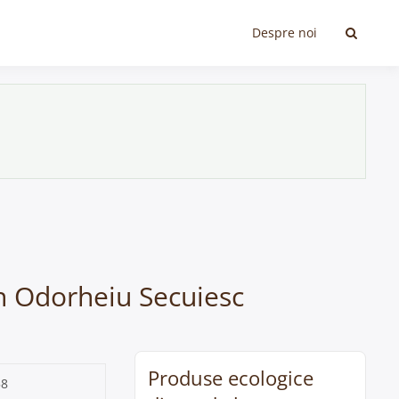
Despre noi
în Odorheiu Secuiesc
Produse ecologice
58