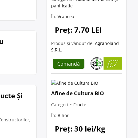
panificație
În:
Vrancea
Preț: 7.70 LEI
u
Produs și vândut de:
Agranoland
S.R.L.
Comandă
Afine de Cultura BIO
ucte Și
Categorie:
Fructe
În:
Bihor
Constructorilor,
Preț: 30 lei/kg