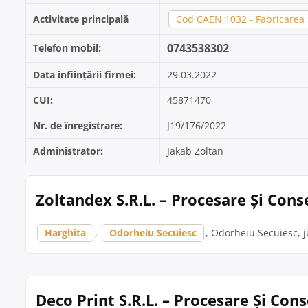
Activitate principală
Cod CAEN 1032 - Fabricarea 
0743538302
Telefon mobil:
Data înființării firmei:
29.03.2022
CUI:
45871470
Nr. de înregistrare:
J19/176/2022
Administrator:
Jakab Zoltan
Zoltandex S.R.L. – Procesare Și Con
Harghita
,
Odorheiu Secuiesc
, Odorheiu Secuiesc, j
Deco Print S.R.L. – Procesare Și Co