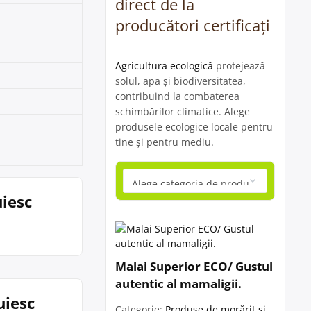
direct de la
producători certificați
Agricultura ecologică
protejează
solul, apa și biodiversitatea,
contribuind la combaterea
schimbărilor climatice. Alege
produsele ecologice locale pentru
tine și pentru mediu.
uiesc
Malai Superior ECO/ Gustul
autentic al mamaligii.
uiesc
Categorie:
Produse de morărit și