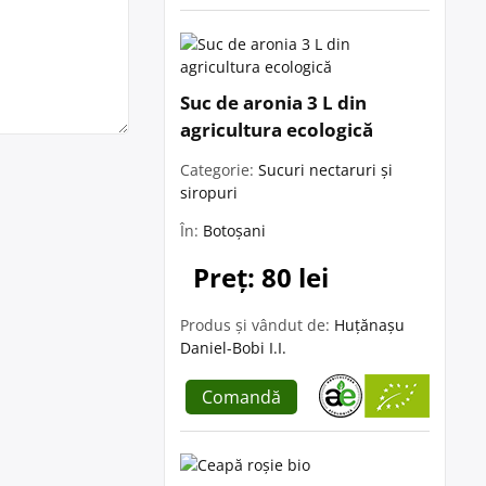
Suc de aronia 3 L din
agricultura ecologică
Categorie:
Sucuri nectaruri și
siropuri
În:
Botoșani
Preț: 80 lei
Produs și vândut de:
Huțănașu
Daniel-Bobi I.I.
Comandă