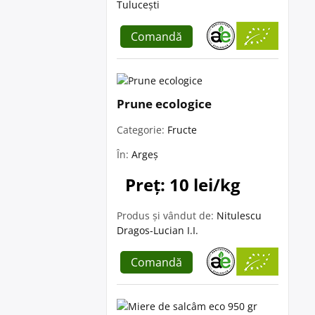
Tulucești
Comandă
Prune ecologice
Categorie:
Fructe
În:
Argeș
Preț: 10 lei/kg
Produs și vândut de:
Nitulescu
Dragos-Lucian I.I.
Comandă