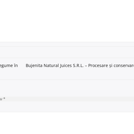
 legume în
Bujenita Natural Juices S.R.L. – Procesare și conserva
cu *