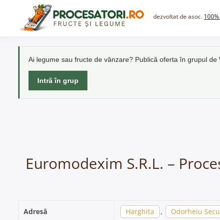
Skip
to
dezvoltat de asoc.
100% 
content
Ai legume sau fructe de vânzare? Publică oferta în grupul d
Intră în grup
Euromodexim S.R.L. – Proces
Adresă
Harghita
,
Odorheiu Secu