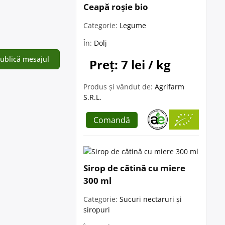
Ceapă roșie bio
Categorie:
Legume
În:
Dolj
Preț: 7 lei / kg
Produs și vândut de:
Agrifarm
S.R.L.
Comandă
Sirop de cătină cu miere
300 ml
Categorie:
Sucuri nectaruri și
siropuri