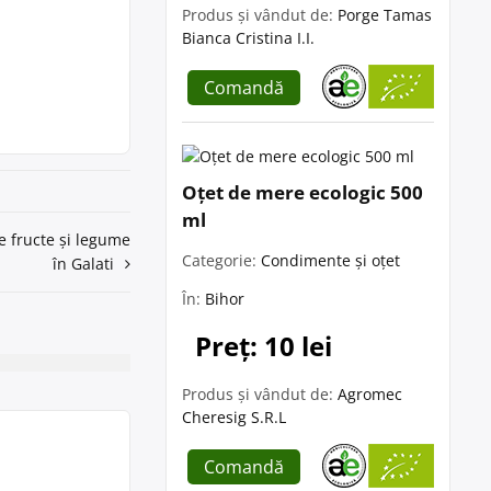
Produs și vândut de:
Porge Tamas
Bianca Cristina I.I.
Comandă
Oțet de mere ecologic 500
ml
re fructe și legume
Categorie:
Condimente și oțet
în Galati
În:
Bihor
Preț: 10 lei
Produs și vândut de:
Agromec
Cheresig S.R.L
Comandă