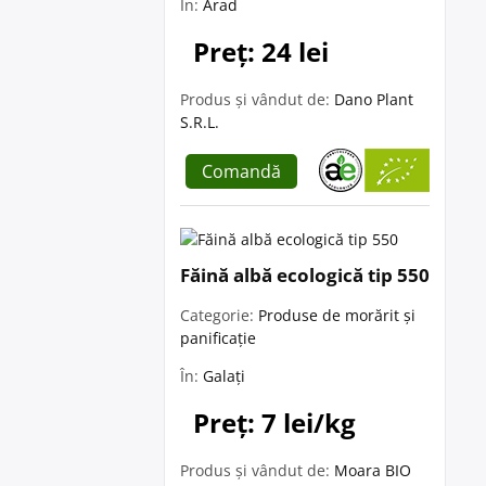
În:
Arad
Preț: 24 lei
Produs și vândut de:
Dano Plant
S.R.L.
Comandă
Făină albă ecologică tip 550
Categorie:
Produse de morărit și
panificație
În:
Galați
Preț: 7 lei/kg
Produs și vândut de:
Moara BIO