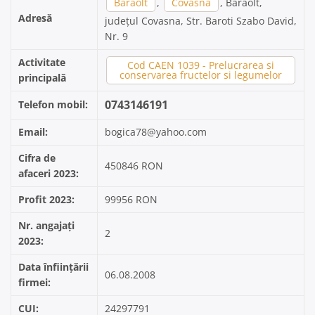
Baraolt
,
Covasna
, Baraolt,
Adresă
județul Covasna, Str. Baroti Szabo David,
Nr. 9
Activitate
Cod CAEN 1039 - Prelucrarea si
conservarea fructelor si legumelor
principală
0743146191
Telefon mobil:
Email:
bogica78@yahoo.com
Cifra de
450846 RON
afaceri 2023:
Profit 2023:
99956 RON
Nr. angajați
2
2023:
Data înființării
06.08.2008
firmei:
CUI:
24297791