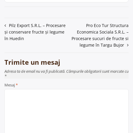
Navigare
Pilz Export S.R.L. – Procesare
Pro Eco Tur Structura
și conservare fructe și legume
Economica Sociala S.R.L. –
în
în Huedin
Procesare sucuri de fructe si
articole
legume în Targu Bujor
Trimite un mesaj
Adresa ta de email nu va fi publicată. Câmpurile obligatorii sunt marcate cu
*
Mesaj
*