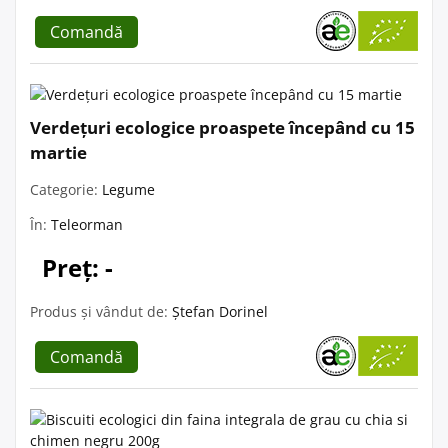
Comandă
Verdețuri ecologice proaspete începând cu 15
martie
Categorie:
Legume
În:
Teleorman
Preț: -
Produs și vândut de:
Ștefan Dorinel
Comandă