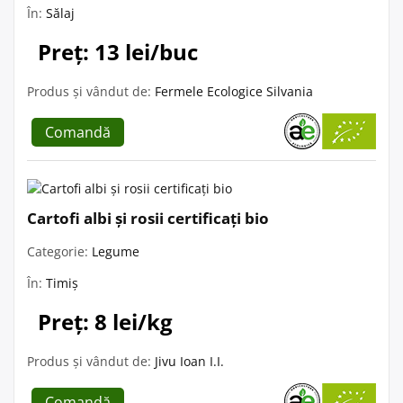
În:
Sălaj
Preț: 13 lei/buc
Produs și vândut de:
Fermele Ecologice Silvania
Comandă
Cartofi albi și rosii certificați bio
Categorie:
Legume
În:
Timiș
Preț: 8 lei/kg
Produs și vândut de:
Jivu Ioan I.I.
Comandă