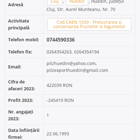
Cluj
,
Huedin
, Huedin, județul
Adresă
Cluj, Str. Aurel Munteanu, Nr. 70
Activitate
Cod CAEN 1039 - Prelucrarea si
conservarea fructelor si legumelor
principală
0744590336
Telefon mobil:
Telefon fix:
0264354263, 0264354194
pilzhuedin@yahoo.com,
Email:
pilzexporthuedin@gmail.com
Cifra de
422039 RON
afaceri 2023:
Profit 2023:
-245419 RON
Nr. angajați
1
2023:
Data înființării
22.06.1993
firmei: