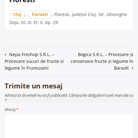
Cluj
,
Floresti
, Floresti, județul Cluj, Str. Gheorghe
Doja, SC.IV, Et. II, Ap. 29
Navigare
Nepa Freshop S.R.L. –
Bogica S.R.L. – Procesare și
Procesare sucuri de fructe si
conservare fructe și legume în
în
legume în Frumuseni
Baraolt
articole
Trimite un mesaj
Adresa ta de email nu va fi publicată. Câmpurile obligatorii sunt marcate cu
*
Mesaj
*