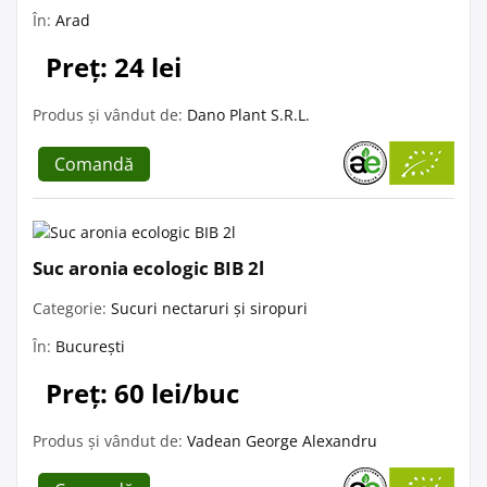
În:
Arad
Preț: 24 lei
Produs și vândut de:
Dano Plant S.R.L.
Comandă
Suc aronia ecologic BIB 2l
Categorie:
Sucuri nectaruri și siropuri
În:
București
Preț: 60 lei/buc
Produs și vândut de:
Vadean George Alexandru