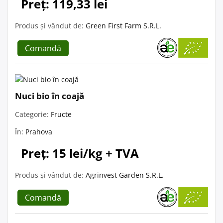
Preț: 119,33 lei
Produs și vândut de:
Green First Farm S.R.L.
Comandă
Nuci bio în coajă
Categorie:
Fructe
În:
Prahova
Preț: 15 lei/kg + TVA
Produs și vândut de:
Agrinvest Garden S.R.L.
Comandă