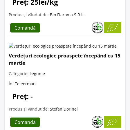
Preț: 25lei/kg
Produs și vândut de:
Bio Flaronia S.R.L.
Comandă
Verdețuri ecologice proaspete începând cu 15
martie
Categorie:
Legume
În:
Teleorman
Preț: -
Produs și vândut de:
Ștefan Dorinel
Comandă