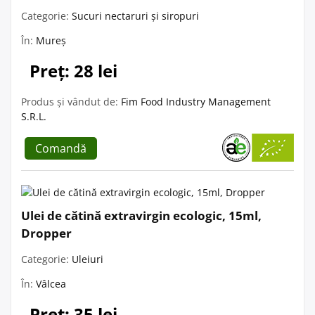
Categorie:
Sucuri nectaruri și siropuri
În:
Mureș
Preț: 28 lei
Produs și vândut de:
Fim Food Industry Management
S.R.L.
Comandă
Ulei de cătină extravirgin ecologic, 15ml,
Dropper
Categorie:
Uleiuri
În:
Vâlcea
Preț: 35 lei