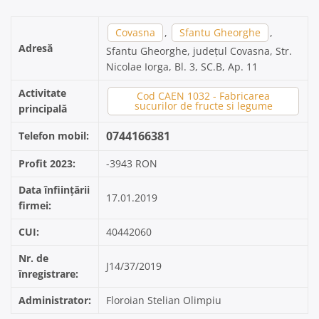
Covasna
,
Sfantu Gheorghe
,
Adresă
Sfantu Gheorghe, județul Covasna, Str.
Nicolae Iorga, Bl. 3, SC.B, Ap. 11
Activitate
Cod CAEN 1032 - Fabricarea
sucurilor de fructe si legume
principală
0744166381
Telefon mobil:
Profit 2023:
-3943 RON
Data înființării
17.01.2019
firmei:
CUI:
40442060
Nr. de
J14/37/2019
înregistrare:
Administrator:
Floroian Stelian Olimpiu