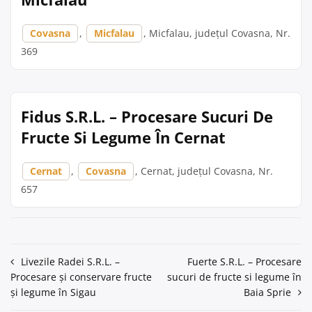
Covasna
,
Micfalau
, Micfalau, județul Covasna, Nr.
369
Fidus S.R.L. – Procesare Sucuri De
Fructe Si Legume În Cernat
Cernat
,
Covasna
, Cernat, județul Covasna, Nr.
657
Navigare
Livezile Radei S.R.L. –
Fuerte S.R.L. – Procesare
Procesare și conservare fructe
sucuri de fructe si legume în
în
și legume în Sigau
Baia Sprie
articole