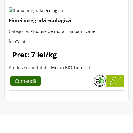
Făină integrală ecologică
Categorie:
Produse de morărit și panificație
În:
Galați
Preț: 7 lei/kg
Produs și vândut de:
Moara BIO Tulucești
Comandă