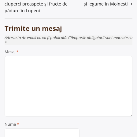
în
ciuperci proaspete și fructe de
și legume în Moinesti
articole
pădure în Lupeni
Trimite un mesaj
Adresa ta de email nu va fi publicată. Câmpurile obligatorii sunt marcate cu
*
Mesaj
*
Nume
*