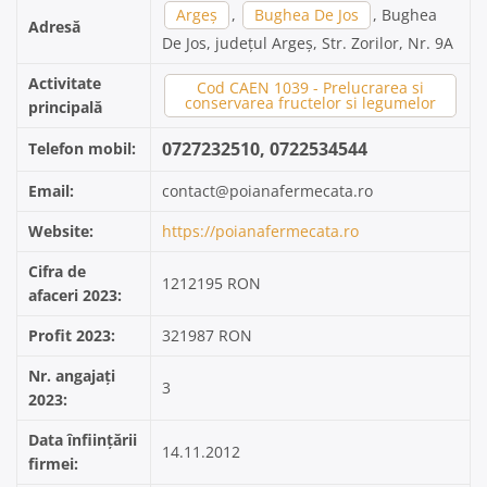
Argeș
,
Bughea De Jos
, Bughea
Adresă
De Jos, județul Argeș, Str. Zorilor, Nr. 9A
Activitate
Cod CAEN 1039 - Prelucrarea si
conservarea fructelor si legumelor
principală
0727232510, 0722534544
Telefon mobil:
Email:
contact@poianafermecata.ro
Website:
https://poianafermecata.ro
Cifra de
1212195 RON
afaceri 2023:
Profit 2023:
321987 RON
Nr. angajați
3
2023:
Data înființării
14.11.2012
firmei: