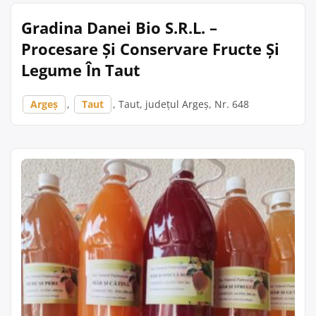
Gradina Danei Bio S.R.L. –
Procesare Și Conservare Fructe Și
Legume În Taut
Argeș
,
Taut
, Taut, județul Argeș, Nr. 648