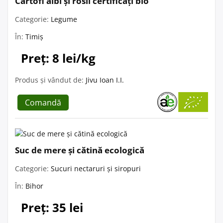
Cartofi albi și rosii certificați bio
Categorie:
Legume
În:
Timiș
Preț: 8 lei/kg
Produs și vândut de:
Jivu Ioan I.I.
Comandă
Suc de mere și cătină ecologică
Categorie:
Sucuri nectaruri și siropuri
În:
Bihor
Preț: 35 lei