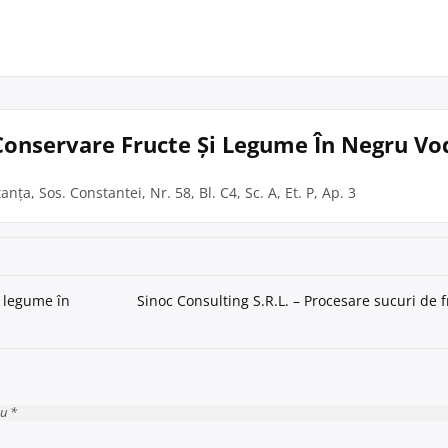
 Conservare Fructe Și Legume În Negru Vo
nța, Sos. Constantei, Nr. 58, Bl. C4, Sc. A, Et. P, Ap. 3
i legume în
Sinoc Consulting S.R.L. – Procesare sucuri de f
cu *