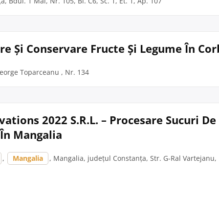
, Bdul. 1 Mai, Nr. 105, Bl. C6, Sc. 1, Et. 1, Ap. 107
are Și Conservare Fructe Și Legume În Co
George Toparceanu , Nr. 134
ations 2022 S.R.L. – Procesare Sucuri De 
În Mangalia
,
Mangalia
, Mangalia, județul Constanța, Str. G-Ral Vartejanu