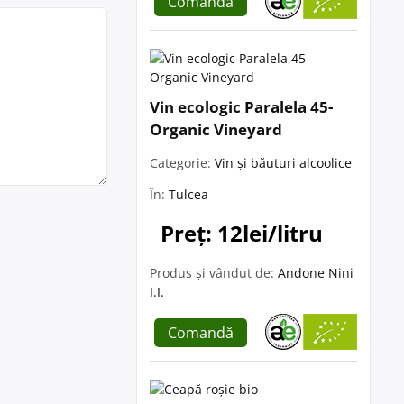
Comandă
Vin ecologic Paralela 45-
Organic Vineyard
Categorie:
Vin și băuturi alcoolice
În:
Tulcea
Preț: 12lei/litru
Produs și vândut de:
Andone Nini
I.I.
Comandă