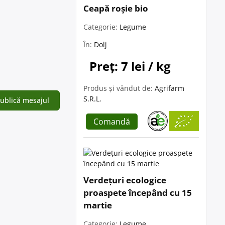
Ceapă roșie bio
Categorie:
Legume
În:
Dolj
Preț: 7 lei / kg
Produs și vândut de:
Agrifarm
S.R.L.
Comandă
Verdețuri ecologice
proaspete începând cu 15
martie
Categorie:
Legume