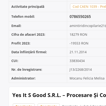
Activitate principală
Cod CAEN 1039 - Prel
0786550265
Telefon mobil:
Email:
amintiridincopilarie2
Cifra de afaceri 2023:
18279 RON
Profit 2023:
-19553 RON
Data înființării firmei:
21.11.2014
CUI:
33830434
Nr. de înregistrare:
J13/2268/2014
Administrator:
Mocanu Felicia Melisa
Yes It S Good S.R.L. – Procesare Și 