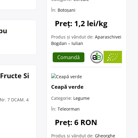
În:
Botoșani
Preț: 1,2 lei/kg
rbu
Produs și vândut de:
Aparaschivei
Bogdan – Iulian
Comandă
Fructe Si
Ceapă verde
Categorie:
Legume
, Nr. 7 DCAM. 4
În:
Teleorman
Preț: 6 RON
Produs și vândut de:
Gheorghe