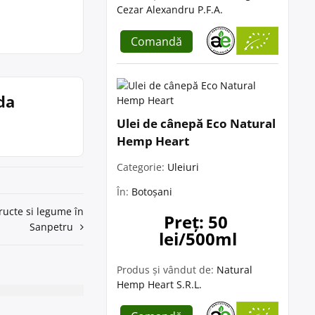
Cezar Alexandru P.F.A.
Comandă
da
Ulei de cânepă Eco Natural
Hemp Heart
Categorie:
Uleiuri
În:
Botoșani
ructe si legume în
Preț: 50 
Sanpetru
lei/500ml
Produs și vândut de:
Natural
Hemp Heart S.R.L.