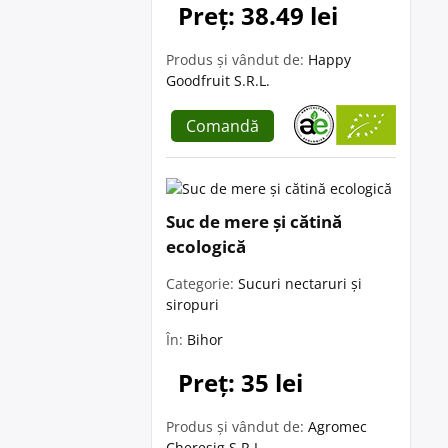
Preț: 38.49 lei
Produs și vândut de:
Happy
Goodfruit S.R.L.
Comandă
Suc de mere și cătină
ecologică
Categorie:
Sucuri nectaruri și
siropuri
În:
Bihor
Preț: 35 lei
Produs și vândut de:
Agromec
Cheresig S.R.L