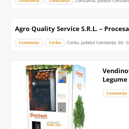
Constanta
,
Constanța
, Constanta, județul Constanța
Agro Quality Service S.R.L. – Proces
Constanța
,
Corbu
, Corbu, județul Constanța, Str. 
Vendinov
Legume 
Constanța