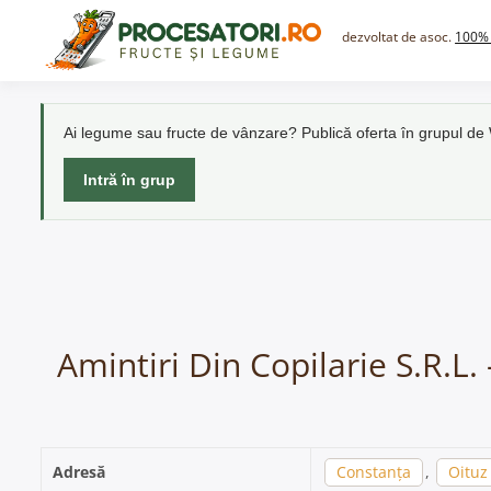
Skip
to
dezvoltat de asoc.
100% 
content
Ai legume sau fructe de vânzare? Publică oferta în grupul d
Intră în grup
Amintiri Din Copilarie S.R.L.
Adresă
Constanța
,
Oituz