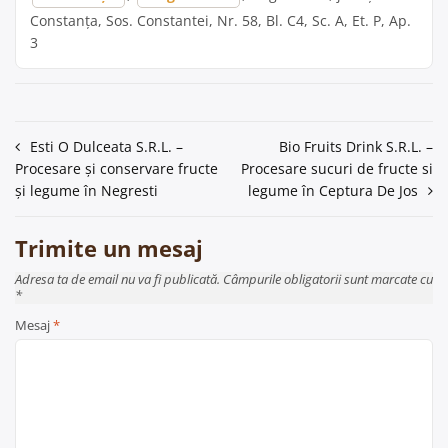
Constanța, Sos. Constantei, Nr. 58, Bl. C4, Sc. A, Et. P, Ap.
3
Navigare
Esti O Dulceata S.R.L. –
Bio Fruits Drink S.R.L. –
Procesare și conservare fructe
Procesare sucuri de fructe si
în
și legume în Negresti
legume în Ceptura De Jos
articole
Trimite un mesaj
Adresa ta de email nu va fi publicată. Câmpurile obligatorii sunt marcate cu
*
Mesaj
*