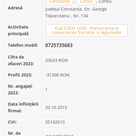
Constanța
,
Corbu
, Corbu,
Adresă
județul Constanța, Str. George
Toparceanu , Nr. 134
Activitate
Cod CAEN 1039 - Prelucrarea si
conservarea fructelor si legumelor
principală
0725735683
Telefon mobil:
Cifra de
33633 RON
afaceri 2023:
Profit 2023:
-31308 RON
Nr. angajați
1
2023:
Data înființării
20.10.2015
firmei:
CUI:
35142610
Nr. de