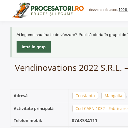
Skip
to
dezvoltat de asoc.
100% 
content
Ai legume sau fructe de vânzare? Publică oferta în grupul d
Intră în grup
Vendinovations 2022 S.R.L. –
Adresă
Constanța
,
Mangalia
,
Activitate principală
Cod CAEN 1032 - Fabricarea
0743334111
Telefon mobil: