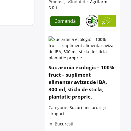
Produs și vândut de:
Agrifarm
S.R.L.
Comandă
Suc aronia ecologic – 100%
fruct – supliment
alimentar avizat de IBA,
300 ml, sticla de sticla,
plantatie proprie.
Categorie:
Sucuri nectaruri și
siropuri
În:
București