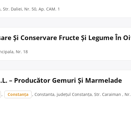
Str. Daliei, Nr. 50, Ap. CAM. 1
esare Și Conservare Fructe Și Legume În O
ncipala, Nr. 18
R.L. – Producător Gemuri Și Marmelade
,
Constanța
, Constanta, județul Constanța, Str. Caraiman , Nr.