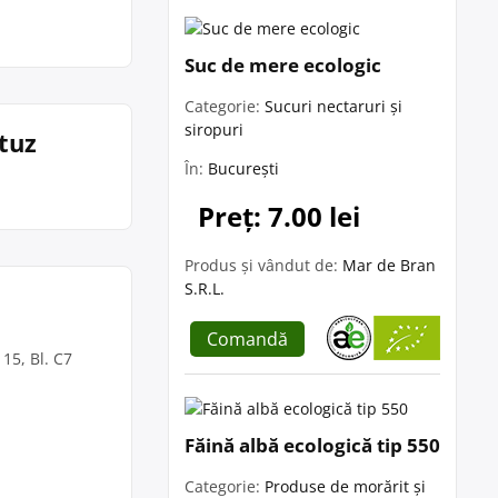
Suc de mere ecologic
Categorie:
Sucuri nectaruri și
siropuri
ituz
În:
București
Preț: 7.00 lei
Produs și vândut de:
Mar de Bran
S.R.L.
Comandă
 15, Bl. C7
Făină albă ecologică tip 550
Categorie:
Produse de morărit și