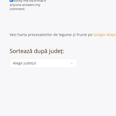
Notify me via e-mail if
anyone answers my
comment.
Vezi harta procesatorilor de legume și fructe pe
Google Maps
Sortează după județ:
Categorie