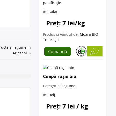
panificație
În:
Galați
Preț: 7 lei/kg
Produs și vândut de:
Moara BIO
Tulucești
ructe și legume în
Comandă
Arieseni
Ceapă roșie bio
Categorie:
Legume
În:
Dolj
Preț: 7 lei / kg