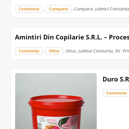
Constanța
,
Cumpana
, Cumpana, județul Constanța, 
Amintiri Din Copilarie S.R.L. – Proc
Constanța
,
Oituz
, Oituz, județul Constanța, Str. Pri
Duro S.
Constanta