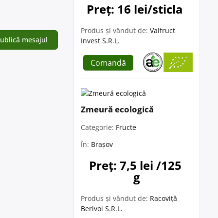
Preț: 16 lei/sticla
Produs și vândut de:
Valfruct
Invest S.R.L.
Comandă
Zmeură ecologică
Categorie:
Fructe
În:
Brașov
Preț: 7,5 lei /125 
g
Produs și vândut de:
Racoviță
Berivoi S.R.L.