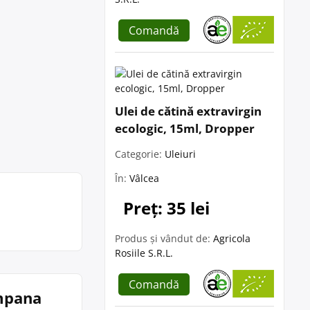
Comandă
Ulei de cătină extravirgin
ecologic, 15ml, Dropper
Categorie:
Uleiuri
În:
Vâlcea
Preț: 35 lei
Produs și vândut de:
Agricola
Rosiile S.R.L.
Comandă
umpana