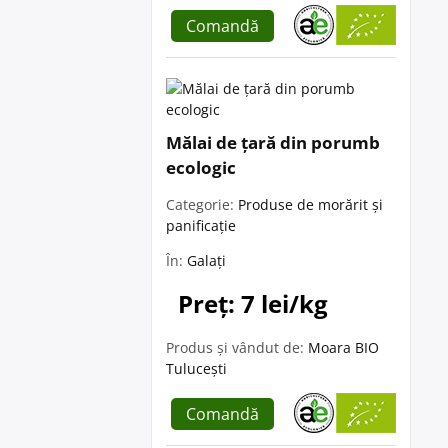
Comandă
Mălai de țară din porumb
ecologic
Categorie:
Produse de morărit și
panificație
În:
Galați
Preț: 7 lei/kg
Produs și vândut de:
Moara BIO
Tulucești
Comandă