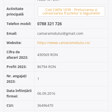
Activitate
Cod CAEN 1039 - Prelucrarea si
conservarea fructelor si legumelor
principală
0788 321 726
Telefon mobil:
Email:
camaramotului@gmail.com
Website:
https://www.camaramotului.ro/
Cifra de
430569 RON
afaceri 2023:
Profit 2023:
86794 RON
Nr. angajați
1
2023:
Data înființării
06.09.2016
firmei:
CUI:
36496470