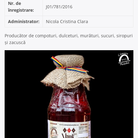
Nr. de
J01/781/2016
înregistrare:
Administrator:
Nicola Cristina Clara
Producător de compoturi, dulceturi, murături, sucuri, siropuri
și zacuscă