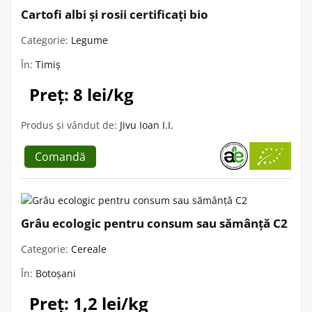
Cartofi albi și rosii certificați bio
Categorie:
Legume
În:
Timiș
Preț: 8 lei/kg
Produs și vândut de:
Jivu Ioan I.I.
Comandă
Grâu ecologic pentru consum sau sămânță C2
Categorie:
Cereale
În:
Botoșani
Preț: 1,2 lei/kg