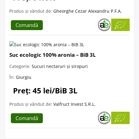
Produs și vândut de:
Gheorghe Cezar Alexandru P.F.A.
Comandă
Suc ecologic 100% aronia – BiB 3L
Categorie:
Sucuri nectaruri și siropuri
În:
Giurgiu
Preț: 45 lei/BiB 3L
Produs și vândut de:
Valfruct Invest S.R.L.
Comandă