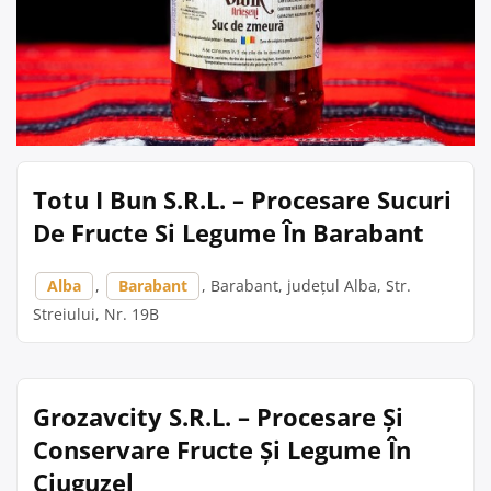
Totu I Bun S.R.L. – Procesare Sucuri
De Fructe Si Legume În Barabant
Alba
,
Barabant
, Barabant, județul Alba, Str.
Streiului, Nr. 19B
Grozavcity S.R.L. – Procesare Și
Conservare Fructe Și Legume În
Ciuguzel