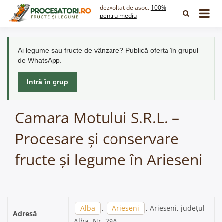
Skip
dezvoltat de asoc.
100%
to
pentru mediu
content
Ai legume sau fructe de vânzare? Publică oferta în grupul
de WhatsApp.
Intră în grup
Camara Motului S.R.L. –
Procesare și conservare
fructe și legume în Arieseni
Alba
,
Arieseni
, Arieseni, județul
Adresă
Alba, Nr. 29A