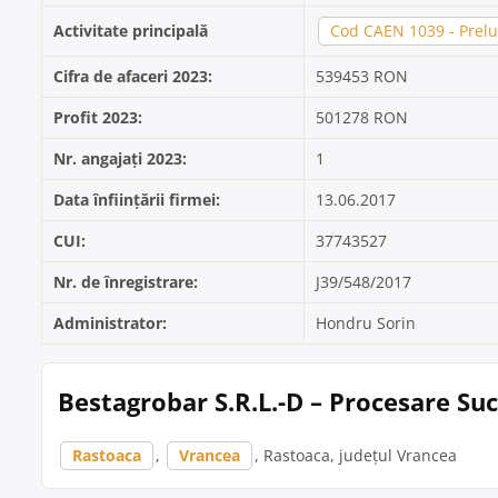
Activitate principală
Cod CAEN 1039 - Preluc
Cifra de afaceri 2023:
539453 RON
Profit 2023:
501278 RON
Nr. angajați 2023:
1
Data înființării firmei:
13.06.2017
CUI:
37743527
Nr. de înregistrare:
J39/548/2017
Administrator:
Hondru Sorin
Bestagrobar S.R.L.-D – Procesare Su
Rastoaca
,
Vrancea
, Rastoaca, județul Vrancea