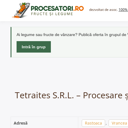
Skip
to
dezvoltat de asoc.
100% 
content
Ai legume sau fructe de vânzare? Publică oferta în grupul d
Intră în grup
Tetraites S.R.L. – Procesare
Adresă
Rastoaca
,
Vrancea