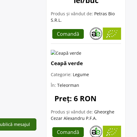
lei/buc
Produs și vândut de:
Petras Bio
S.R.L.
Comandă
Ceapă verde
Categorie:
Legume
În:
Teleorman
Preț: 6 RON
Produs și vândut de:
Gheorghe
Cezar Alexandru P.F.A.
Comandă