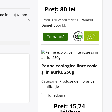
Preț: 80 lei
gume în Cluj Napoca
Produs și vândut de:
Huțănașu
Daniel-Bobi I.I.
Comandă
Penne ecologice linte roșie
și in auriu, 250g
Categorie:
Produse de morărit și
panificație
În:
Hunedoara
Preț: 15,74 