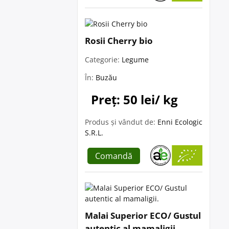
Rosii Cherry bio
Categorie:
Legume
În:
Buzău
Preț: 50 lei/ kg
Produs și vândut de:
Enni Ecologic
S.R.L.
Comandă
Malai Superior ECO/ Gustul
autentic al mamaligii.