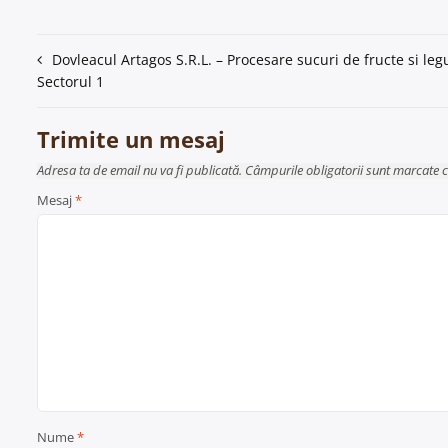
Navigare
Dovleacul Artagos S.R.L. – Procesare sucuri de fructe si le
Sectorul 1
în
articole
Trimite un mesaj
Adresa ta de email nu va fi publicată. Câmpurile obligatorii sunt marcate 
Mesaj
*
Nume
*