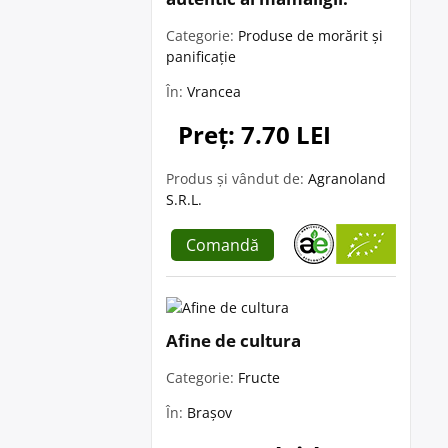
Categorie:
Produse de morărit și
panificație
În:
Vrancea
Preț: 7.70 LEI
Produs și vândut de:
Agranoland
S.R.L.
Comandă
Afine de cultura
Categorie:
Fructe
În:
Brașov