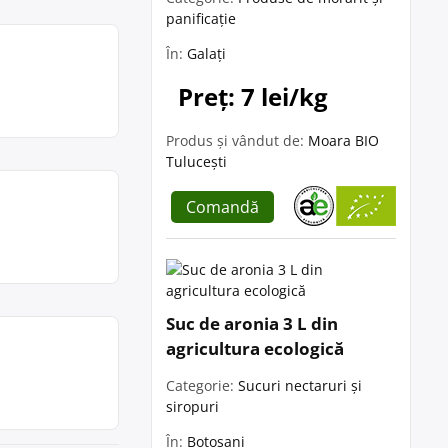
panificație
În:
Galați
Preț: 7 lei/kg
Produs și vândut de:
Moara BIO
Tulucești
Comandă
Suc de aronia 3 L din
agricultura ecologică
Categorie:
Sucuri nectaruri și
siropuri
În:
Botoșani