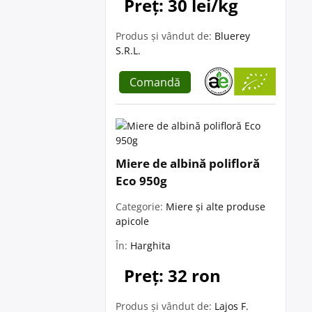
Preț: 30 lei/kg
Produs și vândut de:
Bluerey
S.R.L.
Comandă
Miere de albină polifloră
Eco 950g
Categorie:
Miere și alte produse
apicole
În:
Harghita
Preț: 32 ron
Produs și vândut de:
Lajos F.