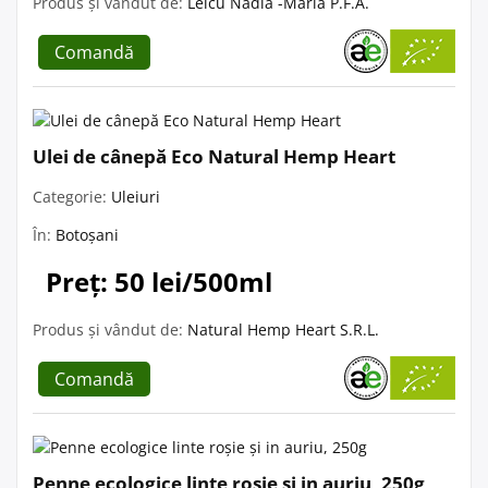
Produs și vândut de:
Lelcu Nadia -Maria P.F.A.
Comandă
Ulei de cânepă Eco Natural Hemp Heart
Categorie:
Uleiuri
În:
Botoșani
Preț: 50 lei/500ml
Produs și vândut de:
Natural Hemp Heart S.R.L.
Comandă
Penne ecologice linte roșie și in auriu, 250g