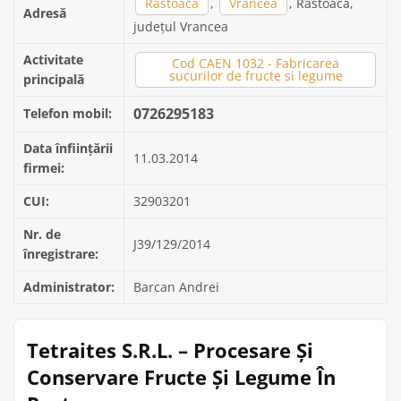
Rastoaca
,
Vrancea
, Rastoaca,
Adresă
județul Vrancea
Activitate
Cod CAEN 1032 - Fabricarea
sucurilor de fructe si legume
principală
0726295183
Telefon mobil:
Data înființării
11.03.2014
firmei:
CUI:
32903201
Nr. de
J39/129/2014
înregistrare:
Administrator:
Barcan Andrei
Tetraites S.R.L. – Procesare Și
Conservare Fructe Și Legume În