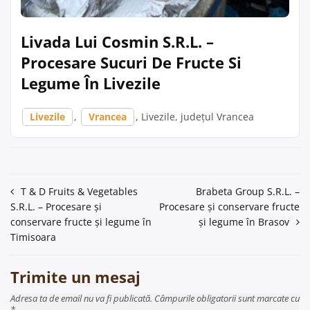
Livada Lui Cosmin S.R.L. –
Procesare Sucuri De Fructe Si
Legume În Livezile
Livezile
,
Vrancea
, Livezile, județul Vrancea
Navigare
T & D Fruits & Vegetables
Brabeta Group S.R.L. –
S.R.L. – Procesare și
Procesare și conservare fructe
în
conservare fructe și legume în
și legume în Brasov
articole
Timisoara
Trimite un mesaj
Adresa ta de email nu va fi publicată. Câmpurile obligatorii sunt marcate cu
*