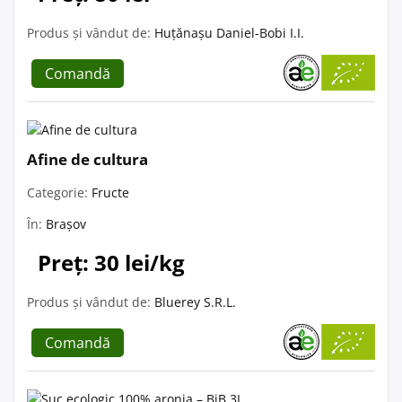
Produs și vândut de:
Huțănașu Daniel-Bobi I.I.
Comandă
Afine de cultura
Categorie:
Fructe
În:
Brașov
Preț: 30 lei/kg
Produs și vândut de:
Bluerey S.R.L.
Comandă