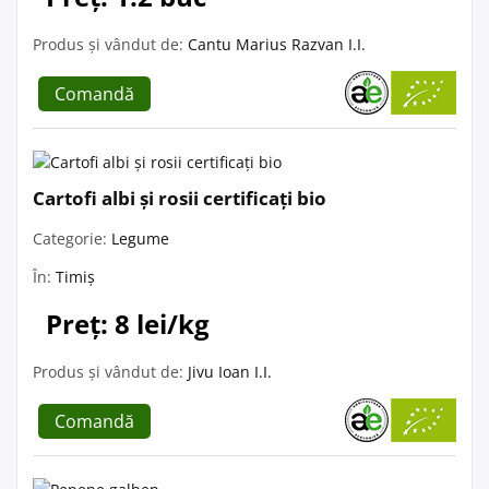
Produs și vândut de:
Cantu Marius Razvan I.I.
Comandă
Cartofi albi și rosii certificați bio
Categorie:
Legume
În:
Timiș
Preț: 8 lei/kg
Produs și vândut de:
Jivu Ioan I.I.
Comandă