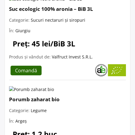
Suc ecologic 100% aronia – BiB 3L
Categorie:
Sucuri nectaruri și siropuri
În:
Giurgiu
Preț: 45 lei/BiB 3L
Produs și vândut de:
Valfruct Invest S.R.L.
Comandă
Porumb zaharat bio
Categorie:
Legume
În:
Argeș
Preț: 1.2 buc