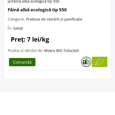
Făină albă ecologică tip 550
Categorie:
Produse de morărit și panificație
În:
Galați
Preț: 7 lei/kg
Produs și vândut de:
Moara BIO Tulucești
Comandă