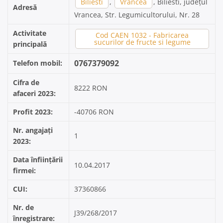
Biliesti
,
Vrancea
, Biliesti, județul
Adresă
Vrancea, Str. Legumicultorului, Nr. 28
Activitate
Cod CAEN 1032 - Fabricarea
sucurilor de fructe si legume
principală
0767379092
Telefon mobil:
Cifra de
8222 RON
afaceri 2023:
Profit 2023:
-40706 RON
Nr. angajați
1
2023:
Data înființării
10.04.2017
firmei:
CUI:
37360866
Nr. de
J39/268/2017
înregistrare: