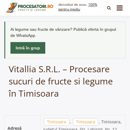
Skip
dezvoltat de asoc.
100%
to
pentru mediu
content
Ai legume sau fructe de vânzare? Publică oferta în grupul
de WhatsApp.
Intră în grup
Vitallia S.R.L. – Procesare
sucuri de fructe si legume
în Timisoara
Timisoara
,
Timișoara
, Timisoara,
Adresă
județul Timișoara, Str. Labirint, Nr. 12,