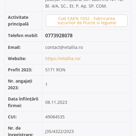
Bl. 4/A, SC., Et. P, Ap. SP. COM.
Activitate
Cod CAEN 1032 - Fabricarea
sucurilor de fructe si legume
principală
0773928078
Telefon mobil:
Email:
contact@vitallia.ro
Website:
https://vitallia.ro/
Profit 2023:
5171 RON
Nr. angajați
1
2023:
Data înființării
08.11.2023
firmei:
CUI:
49084535
Nr. de
J35/4322/2023
înregistrare: