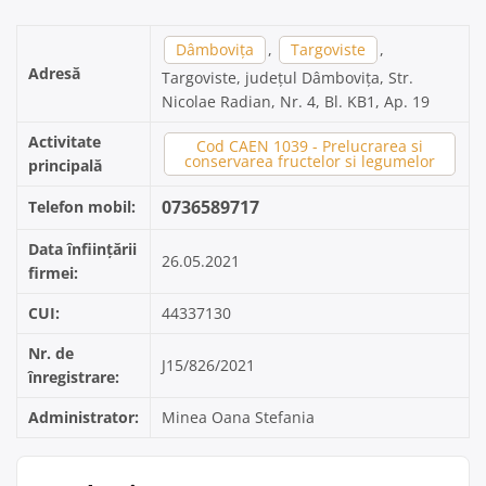
Dâmbovița
,
Targoviste
,
Adresă
Targoviste, județul Dâmbovița, Str.
Nicolae Radian, Nr. 4, Bl. KB1, Ap. 19
Activitate
Cod CAEN 1039 - Prelucrarea si
conservarea fructelor si legumelor
principală
0736589717
Telefon mobil:
Data înființării
26.05.2021
firmei:
CUI:
44337130
Nr. de
J15/826/2021
înregistrare:
Administrator:
Minea Oana Stefania