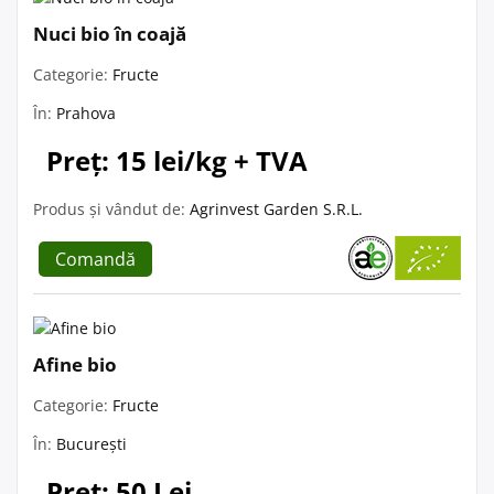
Nuci bio în coajă
Categorie:
Fructe
În:
Prahova
Preț: 15 lei/kg + TVA
Produs și vândut de:
Agrinvest Garden S.R.L.
Comandă
Afine bio
Categorie:
Fructe
În:
București
Preț: 50 Lei