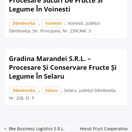
Procesare Sucuri De Fructe Si
Legume În Voinesti
Dâmbovița
,
Voinesti
, Voinesti, județul
Dâmbovița, Str. Principala, Nr. 239CAM. 3
Gradina Marandei S.R.L. –
Procesare Și Conservare Fructe Și
Legume În Selaru
Dâmbovița
,
Selaru
, Selaru, județul Dâmbovița,
Nr. 208, Et. P
Navigare
Bke Business Logistics S.R.L.
Honat Fruct Cooperativa