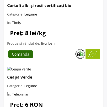
Cartofi albi și rosii certificați bio
Categorie:
Legume
În:
Timiș
Preț: 8 lei/kg
Produs și vândut de:
Jivu Ioan I.I.
Comandă
Ceapă verde
Categorie:
Legume
În:
Teleorman
Preț: 6 RON