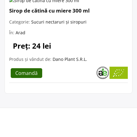
Sirop de cătină cu miere 300 ml
Categorie:
Sucuri nectaruri și siropuri
În:
Arad
Preț: 24 lei
Produs și vândut de:
Dano Plant S.R.L.
Comandă