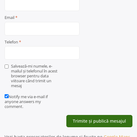
Email
*
Telefon
*
Salvează-mi numele, e-
mailul și telefonul în acest
browser pentru data
viitoare când trimit un
mesaj
Notify me via e-mail if
anyone answers my
comment.
Vezi harta procesatorilor de legume și fructe pe
Google Maps