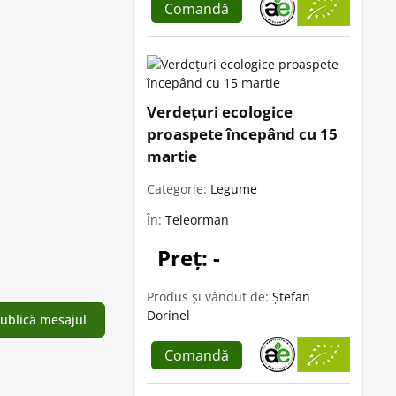
Comandă
Verdețuri ecologice
proaspete începând cu 15
martie
Categorie:
Legume
În:
Teleorman
Preț: -
Produs și vândut de:
Ștefan
Dorinel
Comandă