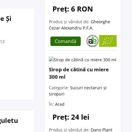
Preț: 6 RON
e Și
Produs și vândut de:
Gheorghe
Cezar Alexandru P.F.A.
Comandă
 12
Sirop de cătină cu miere
300 ml
Categorie:
Sucuri nectaruri și
siropuri
În:
Arad
Preț: 24 lei
guletu
Produs și vândut de:
Dano Plant