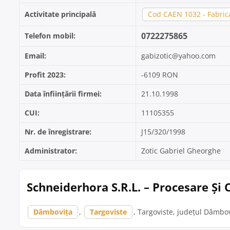
Activitate principală
Cod CAEN 1032 - Fabrica
0722275865
Telefon mobil:
Email:
gabizotic@yahoo.com
Profit 2023:
-6109 RON
Data înființării firmei:
21.10.1998
CUI:
11105355
Nr. de înregistrare:
J15/320/1998
Administrator:
Zotic Gabriel Gheorghe
Schneiderhora S.R.L. – Procesare Și
Dâmbovița
,
Targoviste
, Targoviste, județul Dâmbovi