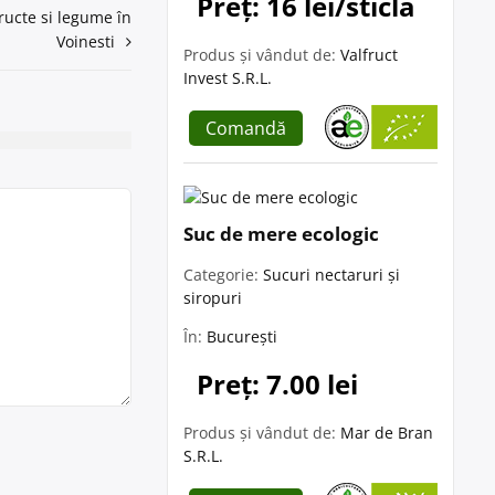
Preț: 16 lei/sticla
ructe si legume în
Voinesti
Produs și vândut de:
Valfruct
Invest S.R.L.
Comandă
Suc de mere ecologic
Categorie:
Sucuri nectaruri și
siropuri
În:
București
Preț: 7.00 lei
Produs și vândut de:
Mar de Bran
S.R.L.