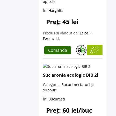
apicole
În:
Harghita
Preț: 45 lei
Produs și vândut de:
Lajos F.
Ferenc I.I.
Comandă
Suc aronia ecologic BIB 2l
Categorie:
Sucuri nectaruri și
siropuri
În:
București
Preț: 60 lei/buc