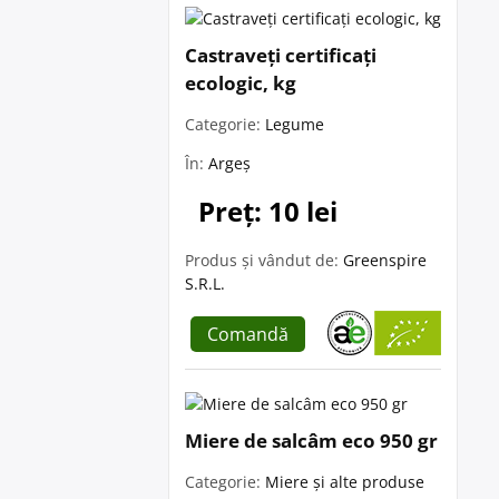
Castraveți certificați
ecologic, kg
Categorie:
Legume
În:
Argeș
Preț: 10 lei
Produs și vândut de:
Greenspire
S.R.L.
Comandă
Miere de salcâm eco 950 gr
Categorie:
Miere și alte produse