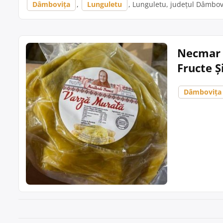
Dâmbovița
,
Lunguletu
, Lunguletu, județul Dâmboviț
Necmar F
Fructe Ș
Dâmbovița