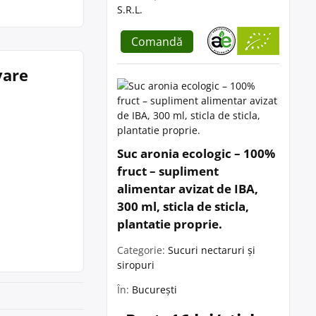
S.R.L.
Comandă
vare
Suc aronia ecologic – 100%
fruct – supliment
alimentar avizat de IBA,
300 ml, sticla de sticla,
plantatie proprie.
Categorie:
Sucuri nectaruri și
siropuri
În:
București