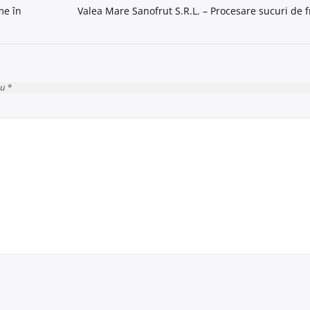
me în
Valea Mare Sanofrut S.R.L. – Procesare sucuri de f
cu *