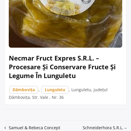
Necmar Fruct Expres S.R.L. –
Procesare Și Conservare Fructe Și
Legume În Lunguletu
Dâmbovița
,
Lunguletu
, Lunguletu, județul
Dâmbovița, Str. Vale , Nr. 36
Navigare
Samuel & Rebeca Concept
Schneiderhora S.R.L. –