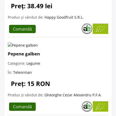
Preț: 38.49 lei
Produs și vândut de:
Happy Goodfruit S.R.L.
Comandă
Pepene galben
Categorie:
Legume
În:
Teleorman
Preț: 15 RON
Produs și vândut de:
Gheorghe Cezar Alexandru P.F.A.
Comandă