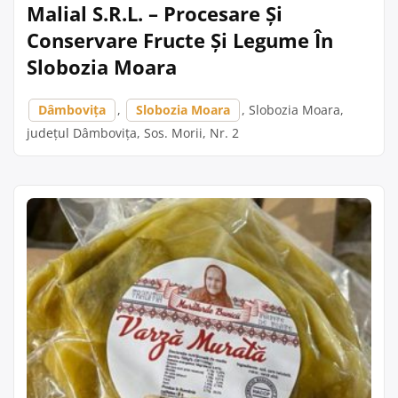
Malial S.R.L. – Procesare Și
Conservare Fructe Și Legume În
Slobozia Moara
Dâmbovița
,
Slobozia Moara
, Slobozia Moara,
județul Dâmbovița, Sos. Morii, Nr. 2