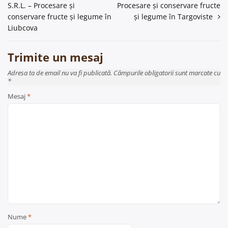
S.R.L. – Procesare și
Procesare și conservare fructe
în
conservare fructe și legume în
și legume în Targoviste
articole
Liubcova
Trimite un mesaj
Adresa ta de email nu va fi publicată. Câmpurile obligatorii sunt marcate cu
*
Mesaj
*
Nume
*