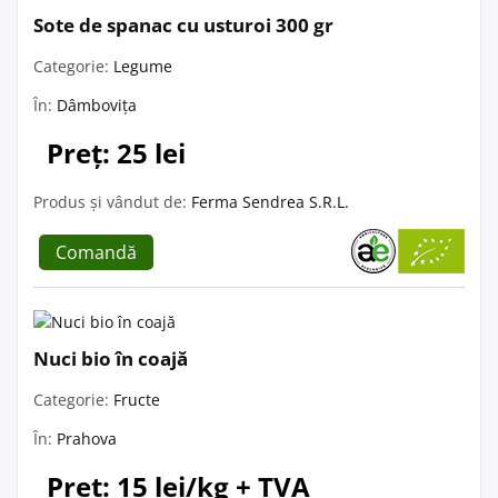
Sote de spanac cu usturoi 300 gr
Categorie:
Legume
În:
Dâmbovița
Preț: 25 lei
Produs și vândut de:
Ferma Sendrea S.R.L.
Comandă
Nuci bio în coajă
Categorie:
Fructe
În:
Prahova
Preț: 15 lei/kg + TVA