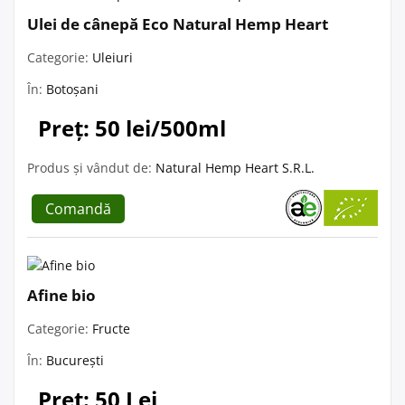
Ulei de cânepă Eco Natural Hemp Heart
Categorie:
Uleiuri
În:
Botoșani
Preț: 50 lei/500ml
Produs și vândut de:
Natural Hemp Heart S.R.L.
Comandă
Afine bio
Categorie:
Fructe
În:
București
Preț: 50 Lei