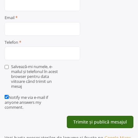
Email
*
Telefon
*
Salvează-mi numele, e-
mailul și telefonul în acest
browser pentru data
viitoare când trimit un
mesaj
Notify me via e-mail if
anyone answers my
comment.
Vezi harta procesatorilor de legume și fructe pe
Google Maps