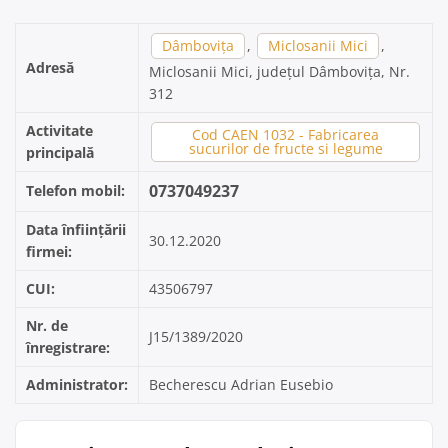
Dâmbovița
,
Miclosanii Mici
,
Adresă
Miclosanii Mici, județul Dâmbovița, Nr.
312
Activitate
Cod CAEN 1032 - Fabricarea
sucurilor de fructe si legume
principală
0737049237
Telefon mobil:
Data înființării
30.12.2020
firmei:
CUI:
43506797
Nr. de
J15/1389/2020
înregistrare:
Administrator:
Becherescu Adrian Eusebio