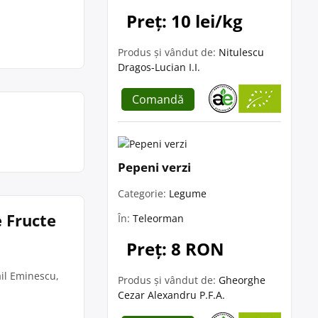
Preț: 10 lei/kg
Produs și vândut de:
Nitulescu
Dragos-Lucian I.I.
Comandă
Pepeni verzi
Categorie:
Legume
e Fructe
În:
Teleorman
Preț: 8 RON
ail Eminescu,
Produs și vândut de:
Gheorghe
Cezar Alexandru P.F.A.