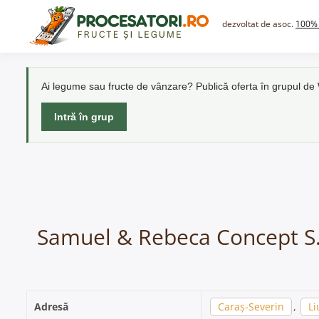
Skip
to
dezvoltat de asoc.
100% 
content
Ai legume sau fructe de vânzare? Publică oferta în grupul d
Intră în grup
Samuel & Rebeca Concept S.R
Adresă
Caraș-Severin
,
Li