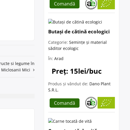
Comandă
Butași de cătină ecologici
Categorie:
Semințe și material
săditor ecologic
În:
Arad
fructe si legume în
Preț: 15lei/buc
Miclosanii Mici
Produs și vândut de:
Dano Plant
S.R.L.
Comandă