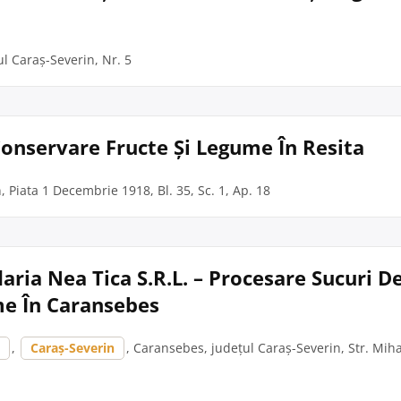
l Caraș-Severin, Nr. 5
onservare Fructe Și Legume În Resita
, Piata 1 Decembrie 1918, Bl. 35, Sc. 1, Ap. 18
ria Nea Tica S.R.L. – Procesare Sucuri D
me În Caransebes
s
,
Caraș-Severin
, Caransebes, județul Caraș-Severin, Str. Mih