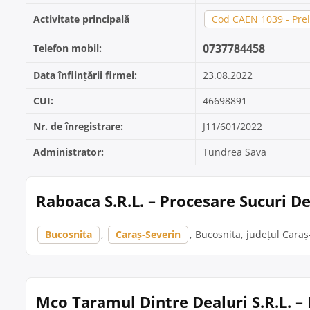
Activitate principală
Cod CAEN 1039 - Prel
0737784458
Telefon mobil:
Data înființării firmei:
23.08.2022
CUI:
46698891
Nr. de înregistrare:
J11/601/2022
Administrator:
Tundrea Sava
Raboaca S.R.L. – Procesare Sucuri D
Bucosnita
,
Caraș-Severin
, Bucosnita, județul Caraș
Mco Taramul Dintre Dealuri S.R.L. –