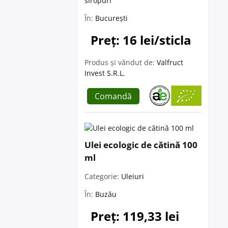
siropuri
În:
București
Preț: 16 lei/sticla
Produs și vândut de:
Valfruct
Invest S.R.L.
Comandă
Ulei ecologic de cătină 100
ml
Categorie:
Uleiuri
În:
Buzău
Preț: 119,33 lei