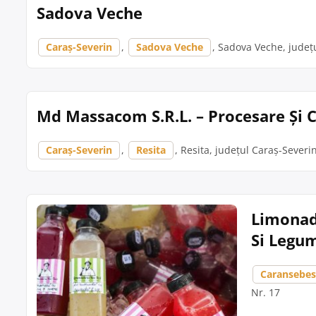
Sadova Veche
Caraș-Severin
,
Sadova Veche
, Sadova Veche, județu
Md Massacom S.R.L. – Procesare Și C
Caraș-Severin
,
Resita
, Resita, județul Caraș-Severin
Limonada
Si Legu
Caransebe
Nr. 17