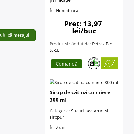
panificație
În:
Hunedoara
Preț: 13,97 
lei/buc
Produs și vândut de:
Petras Bio
S.R.L.
Comandă
Sirop de cătină cu miere
300 ml
Categorie:
Sucuri nectaruri și
siropuri
În:
Arad