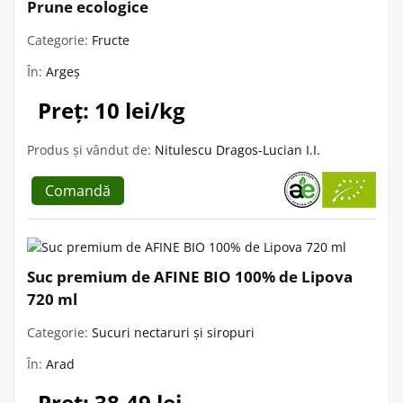
Prune ecologice
Categorie:
Fructe
În:
Argeș
Preț: 10 lei/kg
Produs și vândut de:
Nitulescu Dragos-Lucian I.I.
Comandă
Suc premium de AFINE BIO 100% de Lipova
720 ml
Categorie:
Sucuri nectaruri și siropuri
În:
Arad
Preț: 38.49 lei