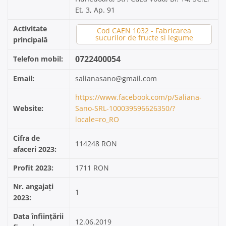
Et. 3, Ap. 91
Activitate
Cod CAEN 1032 - Fabricarea
sucurilor de fructe si legume
principală
0722400054
Telefon mobil:
Email:
salianasano@gmail.com
https://www.facebook.com/p/Saliana-
Website:
Sano-SRL-100039596626350/?
locale=ro_RO
Cifra de
114248 RON
afaceri 2023:
Profit 2023:
1711 RON
Nr. angajați
1
2023:
Data înființării
12.06.2019