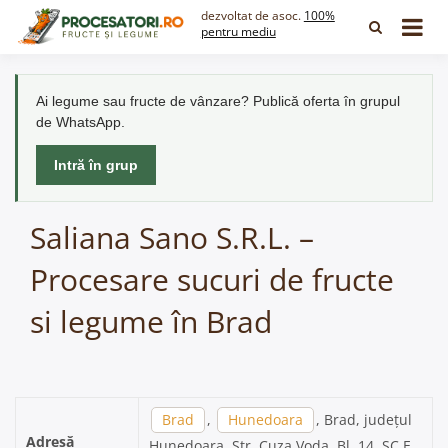
Skip
dezvoltat de asoc.
100%
to
pentru mediu
content
Ai legume sau fructe de vânzare? Publică oferta în grupul
de WhatsApp.
Intră în grup
Saliana Sano S.R.L. –
Procesare sucuri de fructe
si legume în Brad
Brad
,
Hunedoara
, Brad, județul
Adresă
Hunedoara, Str. Cuza Voda, Bl. 14, SC.E,