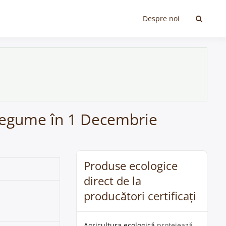
Despre noi
i legume în 1 Decembrie
Produse ecologice
direct de la
producători certificați
Agricultura ecologică
protejează