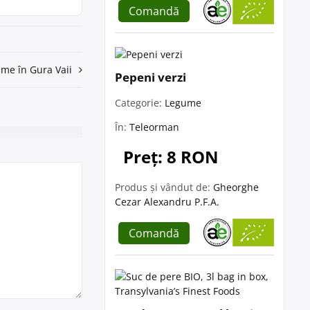
Comandă
ume în Gura Vaii
Pepeni verzi
Categorie:
Legume
În:
Teleorman
Preț: 8 RON
Produs și vândut de:
Gheorghe
Cezar Alexandru P.F.A.
Comandă