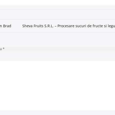
în Brad
Sheva Fruits S.R.L. – Procesare sucuri de fructe si leg
cu *