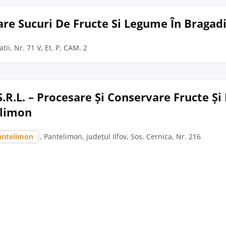
are Sucuri De Fructe Si Legume În Bragad
atii, Nr. 71 V, Et. P, CAM. 2
S.R.L. – Procesare Și Conservare Fructe Ș
elimon
antelimon
, Pantelimon, județul Ilfov, Sos. Cernica, Nr. 216