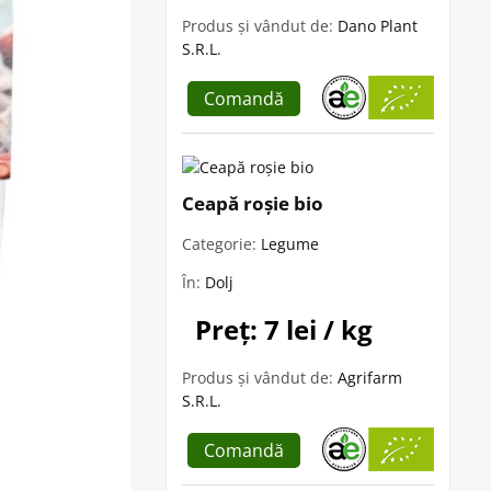
Produs și vândut de:
Dano Plant
S.R.L.
Comandă
Ceapă roșie bio
Categorie:
Legume
În:
Dolj
Preț: 7 lei / kg
Produs și vândut de:
Agrifarm
S.R.L.
Comandă