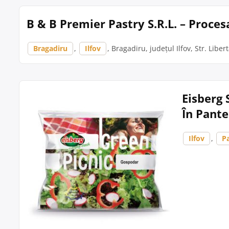
B & B Premier Pastry S.R.L. – Proces
Bragadiru
,
Ilfov
, Bragadiru, județul Ilfov, Str. Libert
Eisberg 
În Pant
Ilfov
,
P