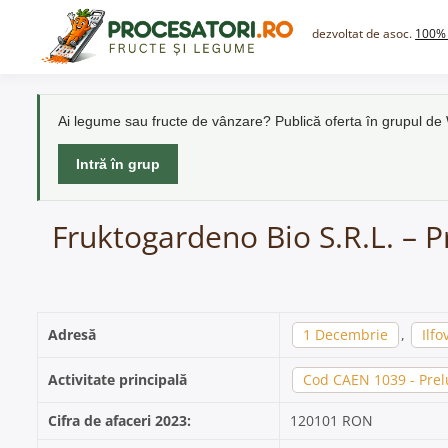
Skip
to
dezvoltat de asoc.
100% 
content
Ai legume sau fructe de vânzare? Publică oferta în grupul d
Intră în grup
Fruktogardeno Bio S.R.L. – P
Adresă
1 Decembrie
,
Ilfo
Activitate principală
Cod CAEN 1039 - Prelu
Cifra de afaceri 2023:
120101 RON