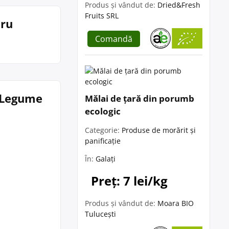
Produs și vândut de:
Dried&Fresh
Fruits SRL
iru
Comandă
i Legume
Mălai de țară din porumb
ecologic
Categorie:
Produse de morărit și
panificație
În:
Galați
Preț: 7 lei/kg
Produs și vândut de:
Moara BIO
Tulucești