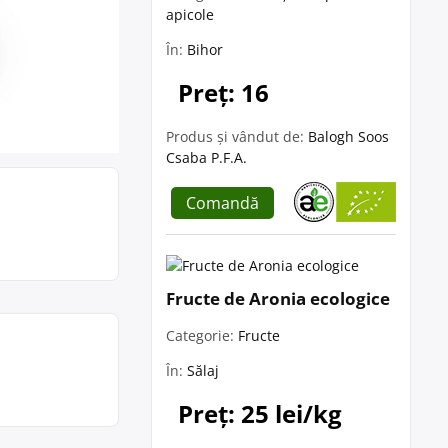
apicole
În:
Bihor
Preț: 16
Produs și vândut de:
Balogh Soos
Csaba P.F.A.
Comandă
Fructe de Aronia ecologice
Categorie:
Fructe
În:
Sălaj
Preț: 25 lei/kg