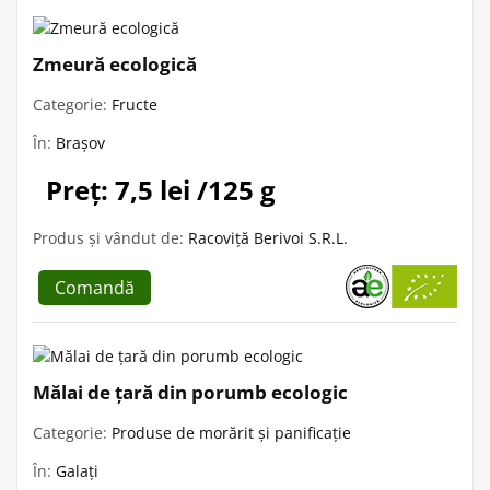
Zmeură ecologică
Categorie:
Fructe
În:
Brașov
Preț: 7,5 lei /125 g
Produs și vândut de:
Racoviță Berivoi S.R.L.
Comandă
Mălai de țară din porumb ecologic
Categorie:
Produse de morărit și panificație
În:
Galați