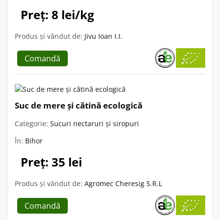
Preț: 8 lei/kg
Produs și vândut de:
Jivu Ioan I.I.
Comandă
Suc de mere și cătină ecologică
Categorie:
Sucuri nectaruri și siropuri
În:
Bihor
Preț: 35 lei
Produs și vândut de:
Agromec Cheresig S.R.L
Comandă