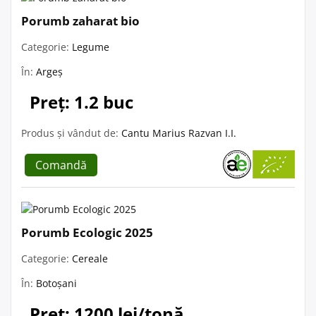
Porumb zaharat bio
Categorie:
Legume
În:
Argeș
Preț: 1.2 buc
Produs și vândut de:
Cantu Marius Razvan I.I.
Comandă
Porumb Ecologic 2025
Categorie:
Cereale
În:
Botoșani
Preț: 1200 lei/tonă