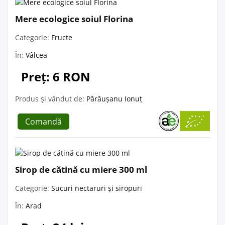
Mere ecologice soiul Florina
Categorie:
Fructe
În:
Vâlcea
Preț: 6 RON
Produs și vândut de:
Părăușanu Ionuț
Comandă
Sirop de cătină cu miere 300 ml
Categorie:
Sucuri nectaruri și siropuri
În:
Arad