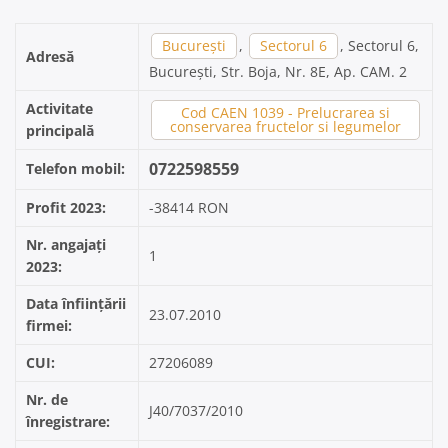
București
,
Sectorul 6
, Sectorul 6,
Adresă
București, Str. Boja, Nr. 8E, Ap. CAM. 2
Activitate
Cod CAEN 1039 - Prelucrarea si
conservarea fructelor si legumelor
principală
0722598559
Telefon mobil:
Profit 2023:
-38414 RON
Nr. angajați
1
2023:
Data înființării
23.07.2010
firmei:
CUI:
27206089
Nr. de
J40/7037/2010
înregistrare: