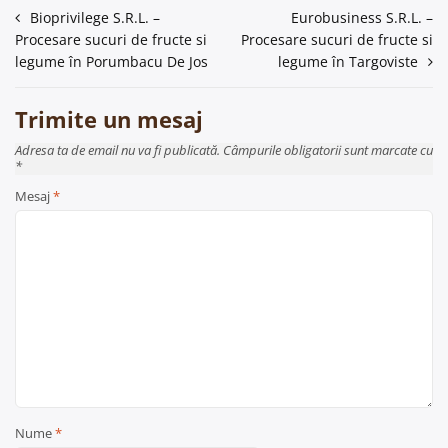
Navigare
Bioprivilege S.R.L. –
Eurobusiness S.R.L. –
Procesare sucuri de fructe si
Procesare sucuri de fructe si
în
legume în Porumbacu De Jos
legume în Targoviste
articole
Trimite un mesaj
Adresa ta de email nu va fi publicată. Câmpurile obligatorii sunt marcate cu
*
Mesaj
*
Nume
*