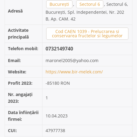
București
,
Sectorul 6
, Sectorul 6,
Adresă
București, Spl. Independentei, Nr. 202
B, Ap. CAM. 42
Activitate
Cod CAEN 1039 - Prelucrarea si
conservarea fructelor si legumelor
principală
0732149740
Telefon mobil:
Email:
maronel2005@yahoo.com
Website:
https://www.bir-melek.com/
Profit 2023:
-85180 RON
Nr. angajați
1
2023:
Data înființării
10.04.2023
firmei:
CUI:
47977738