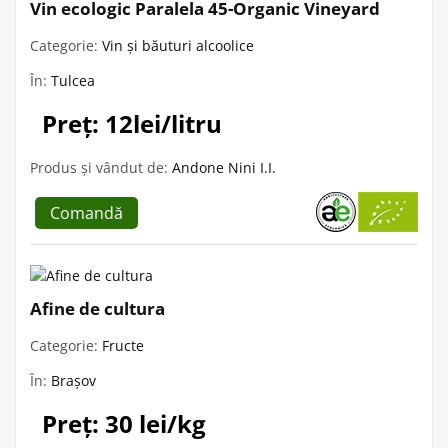
Vin ecologic Paralela 45-Organic Vineyard
Categorie:
Vin și băuturi alcoolice
În:
Tulcea
Preț: 12lei/litru
Produs și vândut de:
Andone Nini I.I.
Comandă
Afine de cultura
Categorie:
Fructe
În:
Brașov
Preț: 30 lei/kg