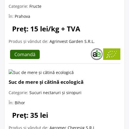
Categorie:
Fructe
În:
Prahova
Preț: 15 lei/kg + TVA
Produs și vândut de:
Agrinvest Garden S.R.L.
Comandă
Suc de mere și cătină ecologică
Categorie:
Sucuri nectaruri și siropuri
În:
Bihor
Preț: 35 lei
Produs și vândut de:
Agromec Cheresig S.R.L