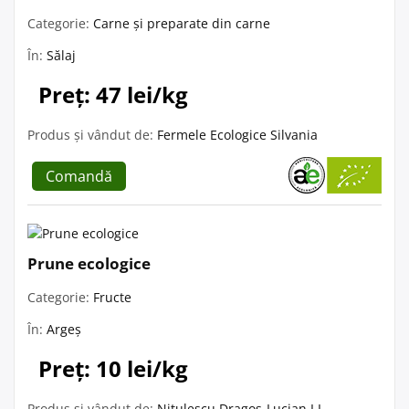
Categorie:
Carne și preparate din carne
În:
Sălaj
Preț: 47 lei/kg
Produs și vândut de:
Fermele Ecologice Silvania
Comandă
Prune ecologice
Categorie:
Fructe
În:
Argeș
Preț: 10 lei/kg
Produs și vândut de:
Nitulescu Dragos-Lucian I.I.