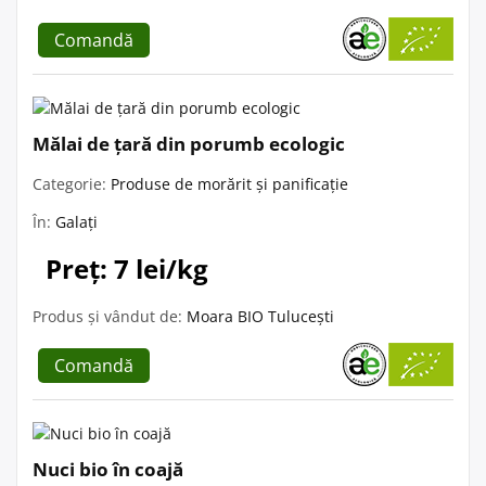
Comandă
Mălai de țară din porumb ecologic
Categorie:
Produse de morărit și panificație
În:
Galați
Preț: 7 lei/kg
Produs și vândut de:
Moara BIO Tulucești
Comandă
Nuci bio în coajă