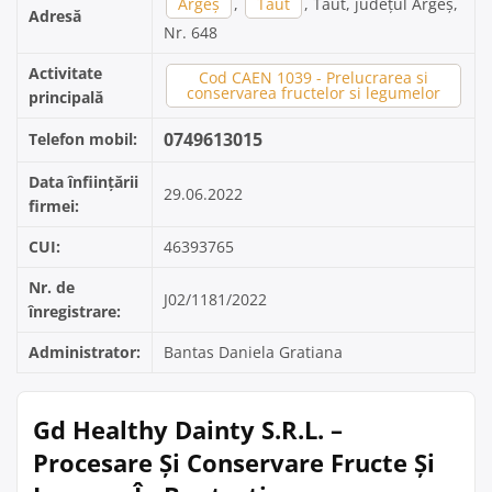
Argeș
,
Taut
, Taut, județul Argeș,
Adresă
Nr. 648
Activitate
Cod CAEN 1039 - Prelucrarea si
conservarea fructelor si legumelor
principală
0749613015
Telefon mobil:
Data înființării
29.06.2022
firmei:
CUI:
46393765
Nr. de
J02/1181/2022
înregistrare:
Administrator:
Bantas Daniela Gratiana
Gd Healthy Dainty S.R.L. –
Procesare Și Conservare Fructe Și