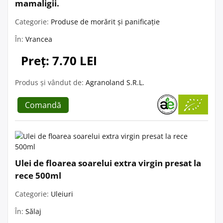
mamaligii.
Categorie:
Produse de morărit și panificație
În:
Vrancea
Preț: 7.70 LEI
Produs și vândut de:
Agranoland S.R.L.
Comandă
Ulei de floarea soarelui extra virgin presat la
rece 500ml
Categorie:
Uleiuri
În:
Sălaj