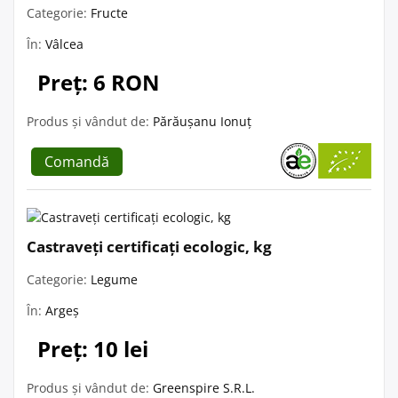
Categorie:
Fructe
În:
Vâlcea
Preț: 6 RON
Produs și vândut de:
Părăușanu Ionuț
Comandă
Castraveți certificați ecologic, kg
Categorie:
Legume
În:
Argeș
Preț: 10 lei
Produs și vândut de:
Greenspire S.R.L.