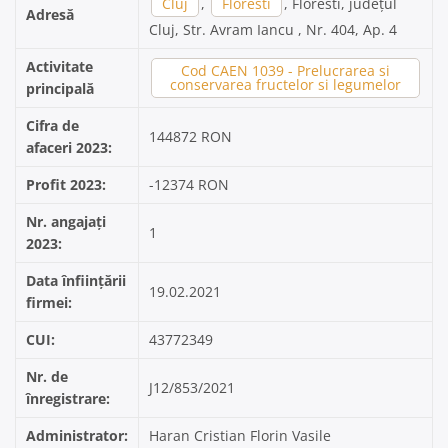
Cluj
,
Floresti
, Floresti, județul
Adresă
Cluj, Str. Avram Iancu , Nr. 404, Ap. 4
Activitate
Cod CAEN 1039 - Prelucrarea si
conservarea fructelor si legumelor
principală
Cifra de
144872 RON
afaceri 2023:
Profit 2023:
-12374 RON
Nr. angajați
1
2023:
Data înființării
19.02.2021
firmei:
CUI:
43772349
Nr. de
J12/853/2021
înregistrare:
Administrator:
Haran Cristian Florin Vasile