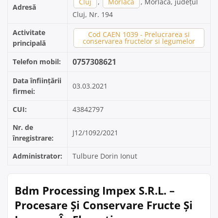
Cluj
,
Morlaca
, Morlaca, județul
Adresă
Cluj, Nr. 194
Activitate
Cod CAEN 1039 - Prelucrarea si
conservarea fructelor si legumelor
principală
0757308621
Telefon mobil:
Data înființării
03.03.2021
firmei:
CUI:
43842797
Nr. de
J12/1092/2021
înregistrare:
Administrator:
Tulbure Dorin Ionut
Bdm Processing Impex S.R.L. –
Procesare Și Conservare Fructe Și