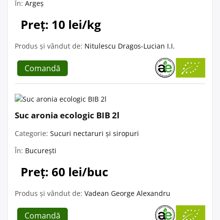
În:
Argeș
Preț: 10 lei/kg
Produs și vândut de:
Nitulescu Dragos-Lucian I.I.
Comandă
Suc aronia ecologic BIB 2l
Categorie:
Sucuri nectaruri și siropuri
În:
București
Preț: 60 lei/buc
Produs și vândut de:
Vadean George Alexandru
Comandă