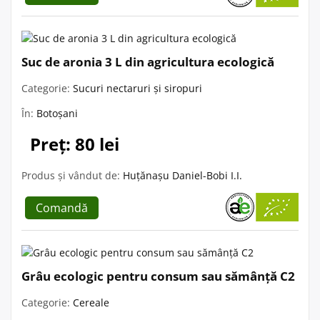
Suc de aronia 3 L din agricultura ecologică
Categorie:
Sucuri nectaruri și siropuri
În:
Botoșani
Preț: 80 lei
Produs și vândut de:
Huțănașu Daniel-Bobi I.I.
Comandă
Grâu ecologic pentru consum sau sămânță C2
Categorie:
Cereale