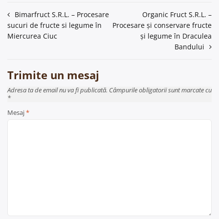
Navigare
Bimarfruct S.R.L. – Procesare
Organic Fruct S.R.L. –
sucuri de fructe si legume în
Procesare și conservare fructe
în
Miercurea Ciuc
și legume în Draculea
articole
Bandului
Trimite un mesaj
Adresa ta de email nu va fi publicată. Câmpurile obligatorii sunt marcate cu
*
Mesaj
*