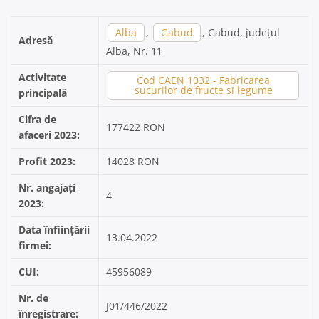
Alba
,
Gabud
, Gabud, județul
Adresă
Alba, Nr. 11
Activitate
Cod CAEN 1032 - Fabricarea
sucurilor de fructe si legume
principală
Cifra de
177422 RON
afaceri 2023:
Profit 2023:
14028 RON
Nr. angajați
4
2023:
Data înființării
13.04.2022
firmei:
CUI:
45956089
Nr. de
J01/446/2022
înregistrare: