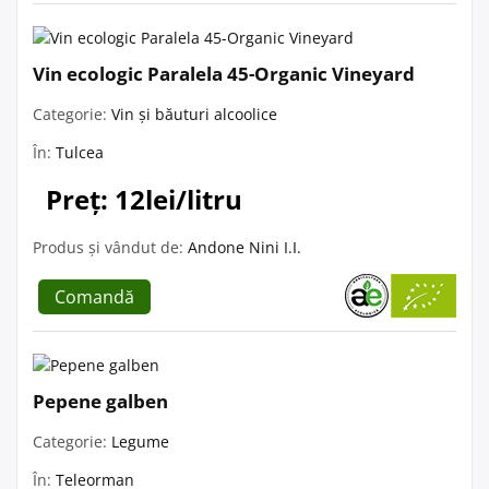
Vin ecologic Paralela 45-Organic Vineyard
Categorie:
Vin și băuturi alcoolice
În:
Tulcea
Preț: 12lei/litru
Produs și vândut de:
Andone Nini I.I.
Comandă
Pepene galben
Categorie:
Legume
În:
Teleorman