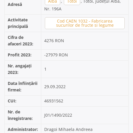
Alba
,
Totoi
, Totoi, județul Alba,
Adresă
Nr. 196A
Activitate
Cod CAEN 1032 - Fabricarea
sucurilor de fructe si legume
principală
Cifra de
4276 RON
afaceri 2023:
Profit 2023:
-27979 RON
Nr. angajați
1
2023:
Data înființării
29.09.2022
firmei:
CUI:
46931562
Nr. de
J01/1490/2022
înregistrare:
Administrator:
Dragoi Mihaela Andreea