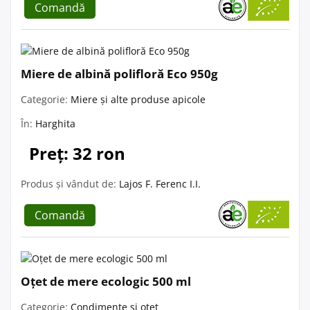
Comandă
Miere de albină polifloră Eco 950g
Categorie:
Miere și alte produse apicole
În:
Harghita
Preț: 32 ron
Produs și vândut de:
Lajos F. Ferenc I.I.
Comandă
Oțet de mere ecologic 500 ml
Categorie:
Condimente și oțet