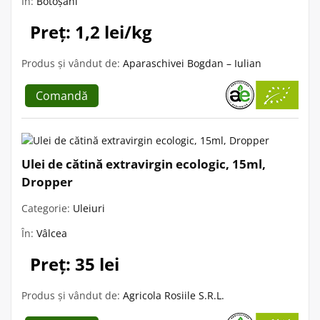
În:
Botoșani
Preț: 1,2 lei/kg
Produs și vândut de:
Aparaschivei Bogdan – Iulian
Comandă
Ulei de cătină extravirgin ecologic, 15ml,
Dropper
Categorie:
Uleiuri
În:
Vâlcea
Preț: 35 lei
Produs și vândut de:
Agricola Rosiile S.R.L.