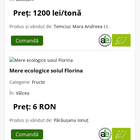
Preț: 1200 lei/tonă
Produs și vândut de:
Temciuc Mara Andreea I.I.
Comandă
Mere ecologice soiul Florina
Categorie:
Fructe
În:
Vâlcea
Preț: 6 RON
Produs și vândut de:
Părăușanu Ionuț
Comandă