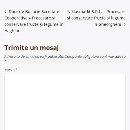
Navigare
Door de Bucurie Societate
Niklasmarkt S.R.L. – Procesare
Cooperativa – Procesare și
și conservare fructe și legume
în
conservare fructe și legume în
în Gheorgheni
articole
Haghiac
Trimite un mesaj
Adresa ta de email nu va fi publicată. Câmpurile obligatorii sunt marcate cu
*
Mesaj
*