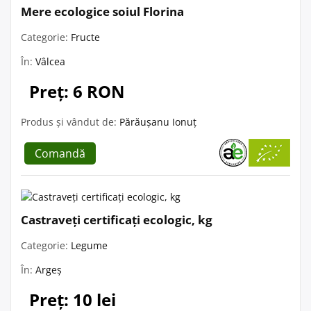
Mere ecologice soiul Florina
Categorie:
Fructe
În:
Vâlcea
Preț: 6 RON
Produs și vândut de:
Părăușanu Ionuț
Comandă
Castraveți certificați ecologic, kg
Categorie:
Legume
În:
Argeș
Preț: 10 lei