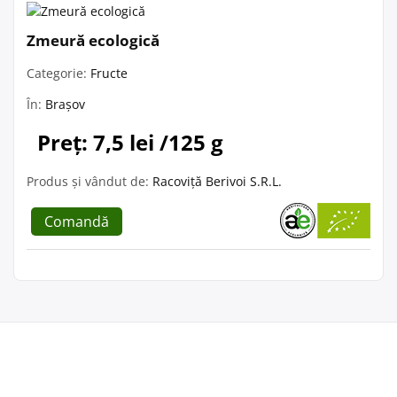
Zmeură ecologică
Categorie:
Fructe
În:
Brașov
Preț: 7,5 lei /125 g
Produs și vândut de:
Racoviță Berivoi S.R.L.
Comandă