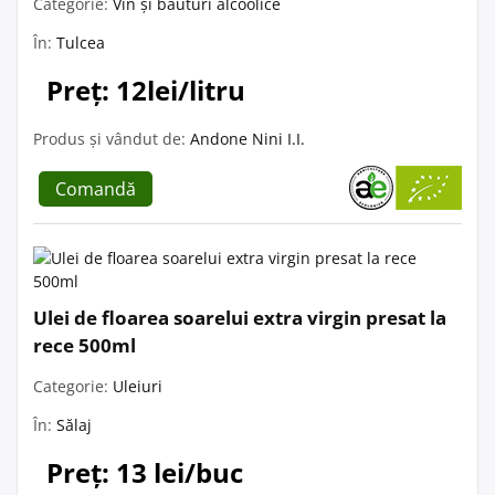
Categorie:
Vin și băuturi alcoolice
În:
Tulcea
Preț: 12lei/litru
Produs și vândut de:
Andone Nini I.I.
Comandă
Ulei de floarea soarelui extra virgin presat la
rece 500ml
Categorie:
Uleiuri
În:
Sălaj
Preț: 13 lei/buc