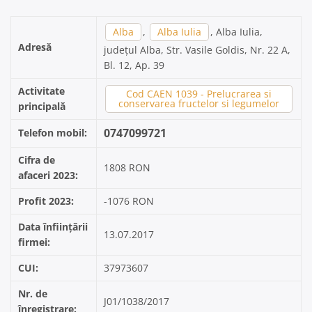
Alba
,
Alba Iulia
, Alba Iulia,
Adresă
județul Alba, Str. Vasile Goldis, Nr. 22 A,
Bl. 12, Ap. 39
Activitate
Cod CAEN 1039 - Prelucrarea si
conservarea fructelor si legumelor
principală
0747099721
Telefon mobil:
Cifra de
1808 RON
afaceri 2023:
Profit 2023:
-1076 RON
Data înființării
13.07.2017
firmei:
CUI:
37973607
Nr. de
J01/1038/2017
înregistrare: