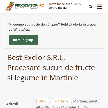
Skip
dezvoltat de asoc.
100%
to
pentru mediu
content
Ai legume sau fructe de vânzare? Publică oferta în grupul
de WhatsApp.
Intră în grup
Best Exelor S.R.L. –
Procesare sucuri de fructe
si legume în Martinie
Alba
,
Martinie
, Martinie, județul
Adresă
Alba, Str. Valea Martiniei, Nr. 24