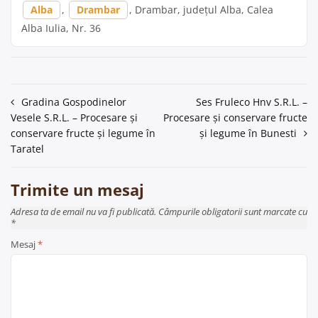
Alba
,
Drambar
, Drambar, județul Alba, Calea
Alba Iulia, Nr. 36
Navigare
Gradina Gospodinelor
Ses Fruleco Hnv S.R.L. –
Vesele S.R.L. – Procesare și
Procesare și conservare fructe
în
conservare fructe și legume în
și legume în Bunesti
articole
Taratel
Trimite un mesaj
Adresa ta de email nu va fi publicată. Câmpurile obligatorii sunt marcate cu
*
Mesaj
*