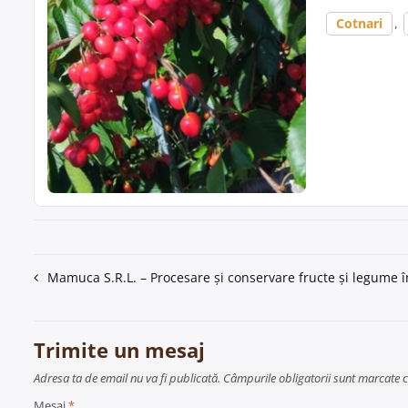
Cotnari
,
Navigare
Mamuca S.R.L. – Procesare și conservare fructe și legume î
în
articole
Trimite un mesaj
Adresa ta de email nu va fi publicată. Câmpurile obligatorii sunt marcate 
Mesaj
*