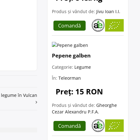
Produs și vândut de:
Jivu Ioan I.I.
Comandă
Pepene galben
Categorie:
Legume
În:
Teleorman
Preț: 15 RON
i legume în Vulcan
Produs și vândut de:
Gheorghe
Cezar Alexandru P.F.A.
Comandă