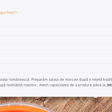
ogorfood1/
 piața românească. Preparăm salata de morcovi după o rețetă tradiț
pă realitățile noastre.. Avem capacitatea de a produce până la 𝟐𝟎𝟎