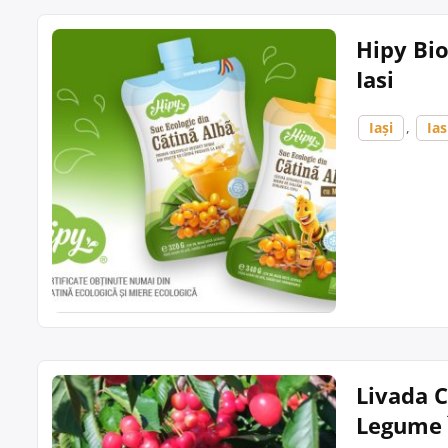
Hipy Bio
Iasi
Iași
,
Ias
Livada C
Legume 