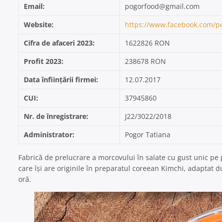
Email:
pogorfood@gmail.com
Website:
https://www.facebook.com/p
Cifra de afaceri 2023:
1622826 RON
Profit 2023:
238678 RON
Data înființării firmei:
12.07.2017
CUI:
37945860
Nr. de înregistrare:
J22/3022/2018
Administrator:
Pogor Tatiana
Fabrică de prelucrare a morcovului în salate cu gust unic pe
care își are originile în preparatul coreean Kimchi, adaptat du
oră.