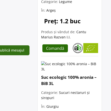
Categorie:
Legume
În:
Argeș
Preț: 1.2 buc
Produs și vândut de:
Cantu
Marius Razvan I.I.
Comandă
Suc ecologic 100% aronia –
BiB 3L
Categorie:
Sucuri nectaruri și
siropuri
În:
Giurgiu