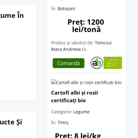
În:
Botoșani
egume În
Preț: 1200 
lei/tonă
Produs și vândut de:
Temciuc
Mara Andreea I.I.
Comandă
Cartofi albi și rosii
certificați bio
Categorie:
Legume
ucte Și
În:
Timiș
Preț: 8 lei/kg