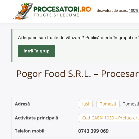
Skip
to
dezvoltat de asoc.
100% 
content
Ai legume sau fructe de vânzare? Publică oferta în grupul d
Intră în grup
Pogor Food S.R.L. – Procesar
Adresă
Iași
,
Tomesti
, Tomesti
Activitate principală
Cod CAEN 1039 - Prelucrare
0743 399 069
Telefon mobil: