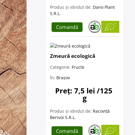
Produs și vândut de:
Dano Plant
S.R.L.
Comandă
Zmeură ecologică
Categorie:
Fructe
În:
Brașov
Preț: 7,5 lei /125 
g
Produs și vândut de:
Racoviță
Berivoi S.R.L.
Comandă