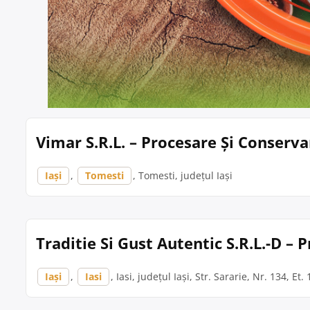
Vimar S.R.L. – Procesare Și Conserv
Iași
,
Tomesti
, Tomesti, județul Iași
Traditie Si Gust Autentic S.R.L.-D – 
Iași
,
Iasi
, Iasi, județul Iași, Str. Sararie, Nr. 134, Et.