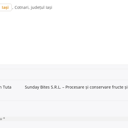
Iași
, Cotnari, județul Iași
n Tuta
Sunday Bites S.R.L. – Procesare și conservare fructe ș
cu *