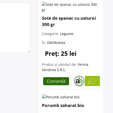
Sote de spanac cu usturoi
300 gr
Categorie:
Legume
În:
Dâmbovița
Preț: 25 lei
Produs și vândut de:
Ferma
Sendrea S.R.L.
Comandă
Porumb zaharat bio