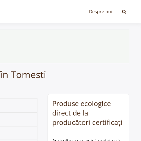
Despre noi
 în Tomesti
Produse ecologice
direct de la
producători certificați
Agricultura ecologică
protejează