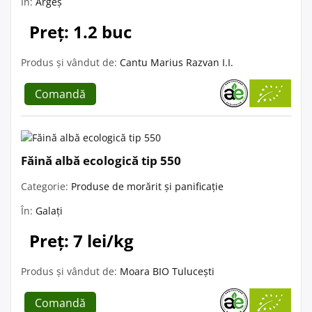
În:
Argeș
Preț: 1.2 buc
Produs și vândut de:
Cantu Marius Razvan I.I.
Comandă
Făină albă ecologică tip 550
Categorie:
Produse de morărit și panificație
În:
Galați
Preț: 7 lei/kg
Produs și vândut de:
Moara BIO Tulucești
Comandă