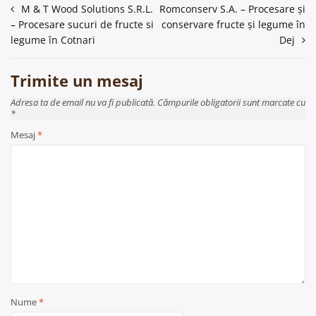
Navigare
M & T Wood Solutions S.R.L.
Romconserv S.A. – Procesare și
– Procesare sucuri de fructe si
conservare fructe și legume în
în
legume în Cotnari
Dej
articole
Trimite un mesaj
Adresa ta de email nu va fi publicată. Câmpurile obligatorii sunt marcate cu
*
Mesaj
*
Nume
*