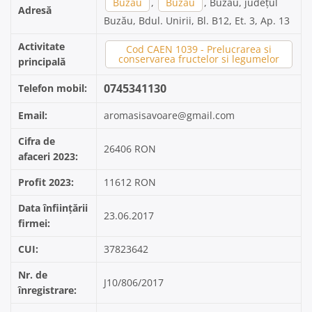
Buzău
,
Buzau
, Buzau, județul
Adresă
Buzău, Bdul. Unirii, Bl. B12, Et. 3, Ap. 13
Activitate
Cod CAEN 1039 - Prelucrarea si
conservarea fructelor si legumelor
principală
0745341130
Telefon mobil:
Email:
aromasisavoare@gmail.com
Cifra de
26406 RON
afaceri 2023:
Profit 2023:
11612 RON
Data înființării
23.06.2017
firmei:
CUI:
37823642
Nr. de
J10/806/2017
înregistrare: