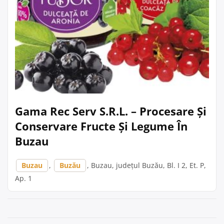
Gama Rec Serv S.R.L. – Procesare Și
Conservare Fructe Și Legume În
Buzau
Buzau
,
Buzău
, Buzau, județul Buzău, Bl. I 2, Et. P,
Ap. 1