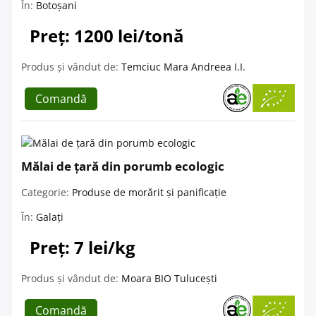
În:
Botoșani
Preț: 1200 lei/tonă
Produs și vândut de:
Temciuc Mara Andreea I.I.
Comandă
Mălai de țară din porumb ecologic
Categorie:
Produse de morărit și panificație
În:
Galați
Preț: 7 lei/kg
Produs și vândut de:
Moara BIO Tulucești
Comandă