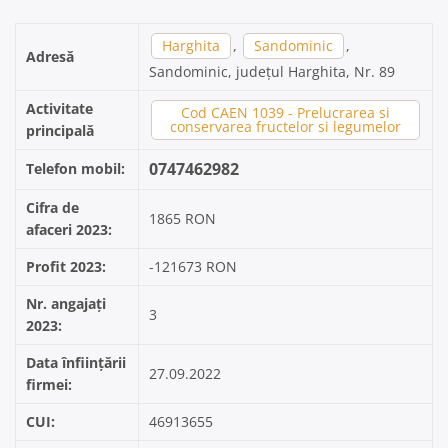
Harghita
,
Sandominic
,
Adresă
Sandominic, județul Harghita, Nr. 89
Activitate
Cod CAEN 1039 - Prelucrarea si
conservarea fructelor si legumelor
principală
0747462982
Telefon mobil:
Cifra de
1865 RON
afaceri 2023:
Profit 2023:
-121673 RON
Nr. angajați
3
2023:
Data înființării
27.09.2022
firmei:
CUI:
46913655