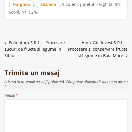
Harghita
,
Siculeni
, Siculeni, județul Harghita, Str.
Scolii, Nr. 92/B
Navigare
Polinatura S.R.L. – Procesare
Hinix Gbl Invest S.R.L. –
sucuri de fructe si legume în
Procesare și conservare fructe
în
Sibiu
și legume în Baia Mare
articole
Trimite un mesaj
Adresa ta de email nu va fi publicată. Câmpurile obligatorii sunt marcate cu
*
Mesaj
*