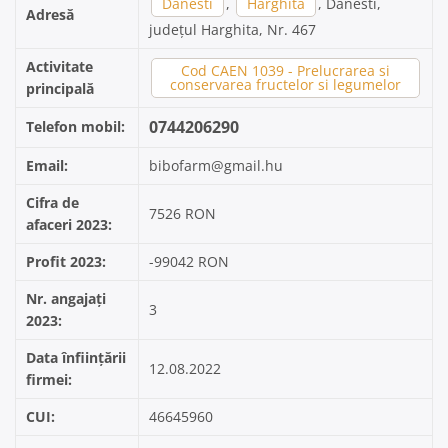
Danesti
,
Harghita
, Danesti,
Adresă
județul Harghita, Nr. 467
Activitate
Cod CAEN 1039 - Prelucrarea si
conservarea fructelor si legumelor
principală
0744206290
Telefon mobil:
Email:
bibofarm@gmail.hu
Cifra de
7526 RON
afaceri 2023:
Profit 2023:
-99042 RON
Nr. angajați
3
2023:
Data înființării
12.08.2022
firmei:
CUI:
46645960