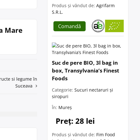
Produs și vândut de:
Agrifarm
S.R.L.
Comandă
ia Mare
Suc de pere BIO, 3l bag in
box, Transylvania’s Finest
Foods
fructe si legume în
Suceava
Categorie:
Sucuri nectaruri și
siropuri
În:
Mureș
Preț: 28 lei
Produs și vândut de:
Fim Food