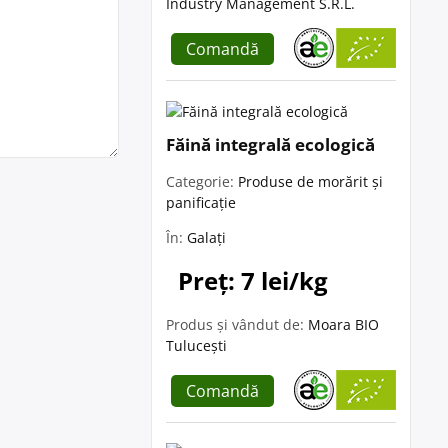
Industry Management S.R.L.
Comandă
Făină integrală ecologică
Categorie:
Produse de morărit și
panificație
În:
Galați
Preț: 7 lei/kg
Produs și vândut de:
Moara BIO
Tulucești
Comandă