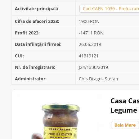
Activitate principală
Cod CAEN 1039 - Prelucrare
Cifra de afaceri 2023:
1900 RON
Profit 2023:
-14711 RON
Data înființării firmei:
26.06.2019
CUI:
41319121
Nr. de înregistrare:
J24/1330/2019
Administrator:
Chis Dragos Stefan
Casa Cas
Legume 
Baia Mare