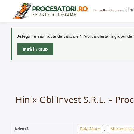
Skip
to
dezvoltat de asoc.
100% 
content
Ai legume sau fructe de vânzare? Publică oferta în grupul d
Intră în grup
Hinix Gbl Invest S.R.L. – Pr
Adresă
Baia Mare
,
Maramureș