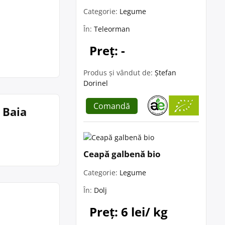
Categorie:
Legume
În:
Teleorman
Preț: -
Produs și vândut de:
Ștefan
Dorinel
Comandă
 Baia
Ceapă galbenă bio
Categorie:
Legume
În:
Dolj
Preț: 6 lei/ kg