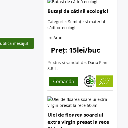
Butași de cătină ecologici
Categorie:
Semințe și material
săditor ecologic
În:
Arad
Preț: 15lei/buc
Produs și vândut de:
Dano Plant
S.R.L.
Comandă
Ulei de floarea soarelui
extra virgin presat la rece