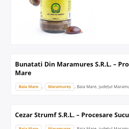
Bunatati Din Maramures S.R.L. – Pro
Mare
Baia Mare
,
Maramureș
, Baia Mare, județul Maramur
Cezar Strumf S.R.L. – Procesare Suc
Baia Mare
,
Maramureș
, Baia Mare, județul Maramur