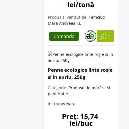
lei/tonă
Produs și vândut de:
Temciuc
Mara Andreea I.I.
Comandă
Penne ecologice linte roșie
și in auriu, 250g
Categorie:
Produse de morărit și
panificație
În:
Hunedoara
Preț: 15,74 
lei/buc