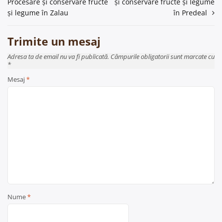
Procesare și conservare fructe
și conservare fructe și legume
în
și legume în Zalau
în Predeal
articole
Trimite un mesaj
Adresa ta de email nu va fi publicată. Câmpurile obligatorii sunt marcate cu
*
Mesaj
*
Nume
*