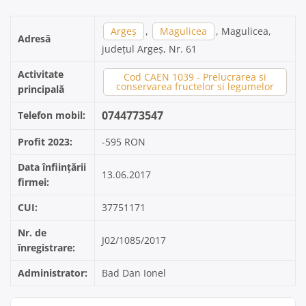
Argeș
,
Magulicea
, Magulicea,
Adresă
județul Argeș, Nr. 61
Activitate
Cod CAEN 1039 - Prelucrarea si
conservarea fructelor si legumelor
principală
0744773547
Telefon mobil:
Profit 2023:
-595 RON
Data înființării
13.06.2017
firmei:
CUI:
37751171
Nr. de
J02/1085/2017
înregistrare:
Administrator:
Bad Dan Ionel