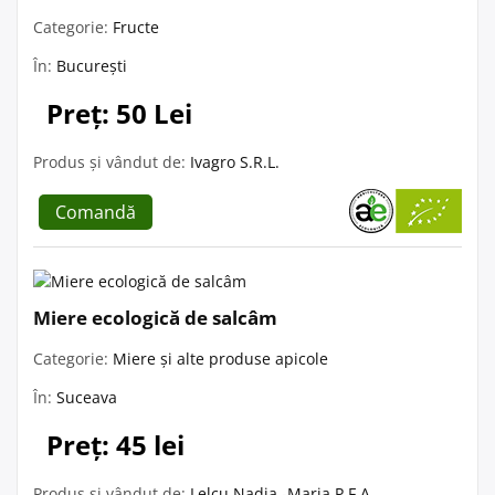
Categorie:
Fructe
În:
București
Preț: 50 Lei
Produs și vândut de:
Ivagro S.R.L.
Comandă
Miere ecologică de salcâm
Categorie:
Miere și alte produse apicole
În:
Suceava
Preț: 45 lei
Produs și vândut de:
Lelcu Nadia -Maria P.F.A.