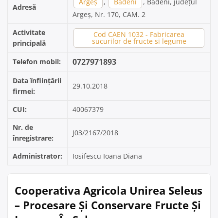
Argeș
,
Badeni
, Badeni, județul
Adresă
Argeș, Nr. 170, CAM. 2
Activitate
Cod CAEN 1032 - Fabricarea
sucurilor de fructe si legume
principală
0727971893
Telefon mobil:
Data înființării
29.10.2018
firmei:
CUI:
40067379
Nr. de
J03/2167/2018
înregistrare:
Administrator:
Iosifescu Ioana Diana
Cooperativa Agricola Unirea Seleus
– Procesare Și Conservare Fructe Și