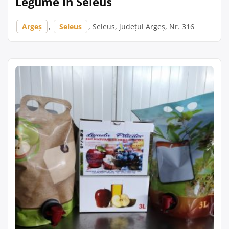
Legume În Seleus
Argeș
,
Seleus
, Seleus, județul Argeș, Nr. 316