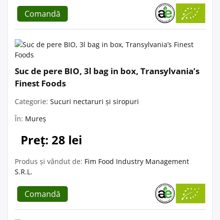
Comandă
Suc de pere BIO, 3l bag in box, Transylvania’s
Finest Foods
Categorie:
Sucuri nectaruri și siropuri
În:
Mureș
Preț: 28 lei
Produs și vândut de:
Fim Food Industry Management
S.R.L.
Comandă