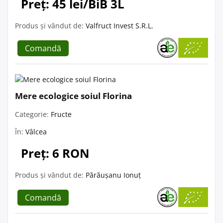
Preț: 45 lei/BiB 3L
Produs și vândut de:
Valfruct Invest S.R.L.
Comandă
Mere ecologice soiul Florina
Categorie:
Fructe
În:
Vâlcea
Preț: 6 RON
Produs și vândut de:
Părăușanu Ionuț
Comandă