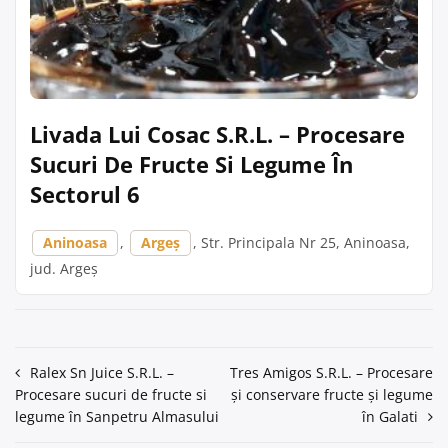
Livada Lui Cosac S.R.L. – Procesare
Sucuri De Fructe Si Legume În
Sectorul 6
Aninoasa
,
Argeș
, Str. Principala Nr 25, Aninoasa,
jud. Argeș
Navigare
Ralex Sn Juice S.R.L. –
Tres Amigos S.R.L. – Procesare
Procesare sucuri de fructe si
și conservare fructe și legume
în
legume în Sanpetru Almasului
în Galati
articole