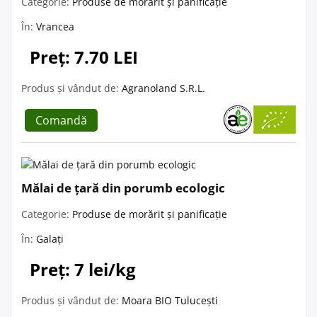
Categorie:
Produse de morărit și panificație
În:
Vrancea
Preț: 7.70 LEI
Produs și vândut de:
Agranoland S.R.L.
Comandă
Mălai de țară din porumb ecologic
Categorie:
Produse de morărit și panificație
În:
Galați
Preț: 7 lei/kg
Produs și vândut de:
Moara BIO Tulucești