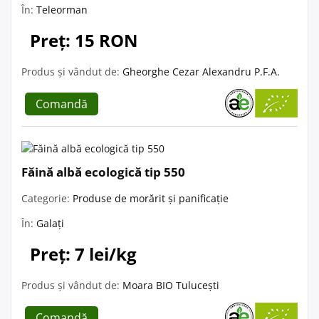
În:
Teleorman
Preț: 15 RON
Produs și vândut de:
Gheorghe Cezar Alexandru P.F.A.
Comandă
Făină albă ecologică tip 550
Categorie:
Produse de morărit și panificație
În:
Galați
Preț: 7 lei/kg
Produs și vândut de:
Moara BIO Tulucești
Comandă