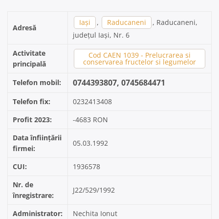
Iași
,
Raducaneni
, Raducaneni,
Adresă
județul Iași, Nr. 6
Activitate
Cod CAEN 1039 - Prelucrarea si
conservarea fructelor si legumelor
principală
0744393807, 0745684471
Telefon mobil:
Telefon fix:
0232413408
Profit 2023:
-4683 RON
Data înființării
05.03.1992
firmei:
CUI:
1936578
Nr. de
J22/529/1992
înregistrare:
Administrator:
Nechita Ionut