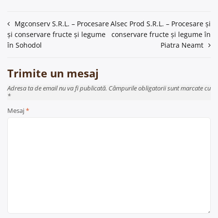
Navigare
Mgconserv S.R.L. – Procesare
Alsec Prod S.R.L. – Procesare și
și conservare fructe și legume
conservare fructe și legume în
în
în Sohodol
Piatra Neamt
articole
Trimite un mesaj
Adresa ta de email nu va fi publicată. Câmpurile obligatorii sunt marcate cu
*
Mesaj
*