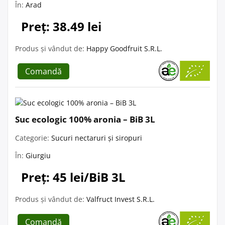
În:
Arad
Preț: 38.49 lei
Produs și vândut de:
Happy Goodfruit S.R.L.
Comandă
Suc ecologic 100% aronia – BiB 3L
Categorie:
Sucuri nectaruri și siropuri
În:
Giurgiu
Preț: 45 lei/BiB 3L
Produs și vândut de:
Valfruct Invest S.R.L.
Comandă