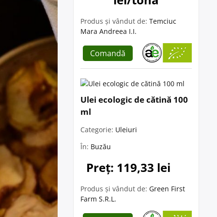
Produs și vândut de:
Temciuc
Mara Andreea I.I.
Comandă
Ulei ecologic de cătină 100
ml
Categorie:
Uleiuri
În:
Buzău
Preț: 119,33 lei
Produs și vândut de:
Green First
Farm S.R.L.