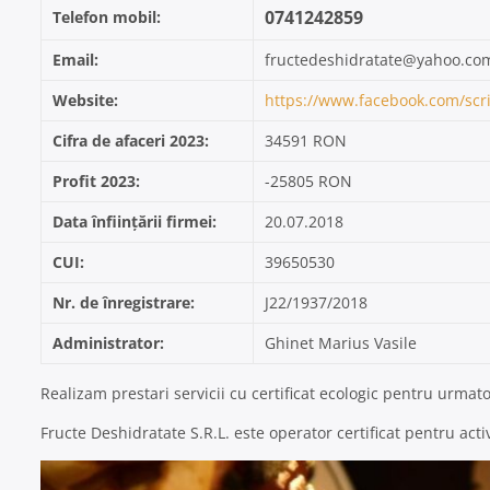
0741242859
Telefon mobil:
Email:
fructedeshidratate@yahoo.co
Website:
https://www.facebook.com/scri
Cifra de afaceri 2023:
34591 RON
Profit 2023:
-25805 RON
Data înființării firmei:
20.07.2018
CUI:
39650530
Nr. de înregistrare:
J22/1937/2018
Administrator:
Ghinet Marius Vasile
Realizam prestari servicii cu certificat ecologic pentru urmat
Fructe Deshidratate S.R.L. este operator certificat pentru acti