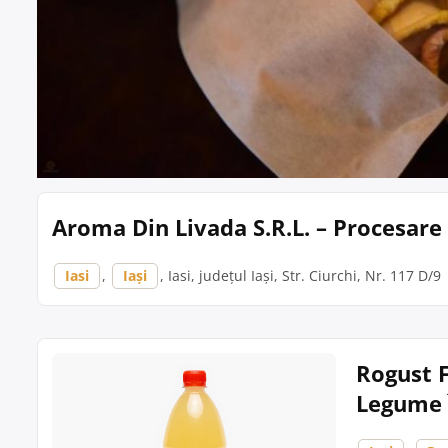
Aroma Din Livada S.R.L. – Procesare 
Iasi
,
Iași
, Iasi, județul Iași, Str. Ciurchi, Nr. 117 D/9
Rogust F
Legume 