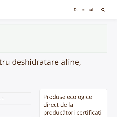
Despre noi
ntru deshidratare afine,
Produse ecologice
. 4
direct de la
producători certificați