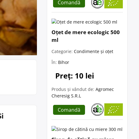
Comandă
Oțet de mere ecologic 500
ml
Categorie:
Condimente și oțet
În:
Bihor
Preț: 10 lei
Produs și vândut de:
Agromec
Cheresig S.R.L
Comandă
Si