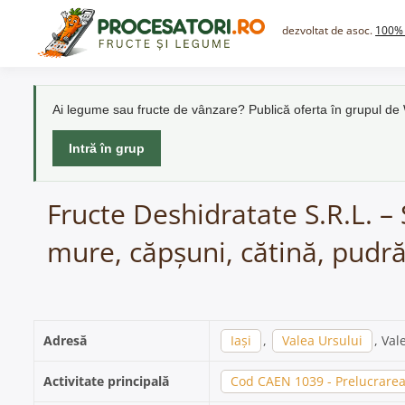
Skip
to
dezvoltat de asoc.
100% 
content
Ai legume sau fructe de vânzare? Publică oferta în grupul d
Intră în grup
Fructe Deshidratate S.R.L. – 
mure, căpșuni, cătină, pudră
Adresă
Iași
,
Valea Ursului
, Val
Activitate principală
Cod CAEN 1039 - Prelucrarea 