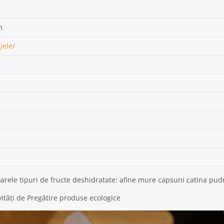
m
jele/
oarele tipuri de fructe deshidratate: afine mure capsuni catina pudr
vități de Pregătire produse ecologice