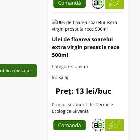
Comandă
Ulei de floarea soarelui
extra virgin presat la rece
500ml
Categorie:
Uleiuri
În:
Sălaj
Preț: 13 lei/buc
Produs și vândut de:
Fermele
Ecologice Silvania
Comandă