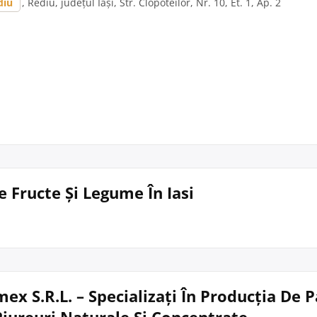
diu
, Rediu, județul Iași, Str. Clopoteilor, Nr. 10, Et. 1, Ap. 2
e Fructe Și Legume În Iasi
mex S.R.L. – Specializați În Producția De 
Piureuri Naturale Și Concentrate