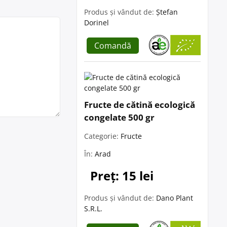
Produs și vândut de:
Ștefan
Dorinel
Comandă
Fructe de cătină ecologică
congelate 500 gr
Categorie:
Fructe
În:
Arad
Preț: 15 lei
Produs și vândut de:
Dano Plant
S.R.L.