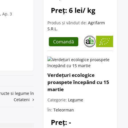
Preț: 6 lei/ kg
, Ap. 3
Produs și vândut de:
Agrifarm
S.R.L.
Comandă
Verdețuri ecologice
proaspete începând cu 15
martie
fructe si legume în
Cetateni
Categorie:
Legume
În:
Teleorman
Preț: -