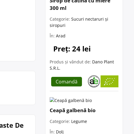
Sirop de cătină cu miere
300 ml
Categorie:
Sucuri nectaruri și
siropuri
În:
Arad
Preț: 24 lei
Produs și vândut de:
Dano Plant
S.R.L.
Comandă
Ceapă galbenă bio
Categorie:
Legume
Paste De
În:
Dolj