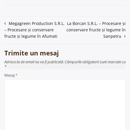
Navigare
Megagreen Production S.R.L.
La Borcan S.R.L. – Procesare și
– Procesare și conservare
conservare fructe și legume în
în
fructe și legume în Afumati
Sanpetru
articole
Trimite un mesaj
Adresa ta de email nu va fi publicată. Câmpurile obligatorii sunt marcate cu
*
Mesaj
*