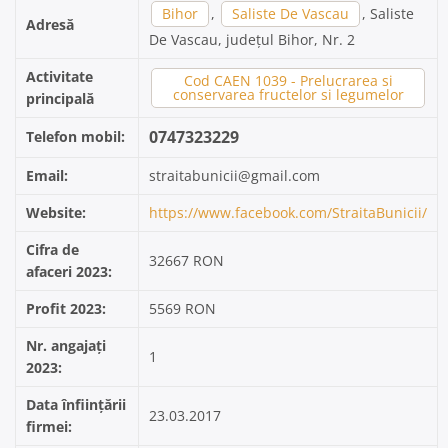
Bihor
,
Saliste De Vascau
, Saliste
Adresă
De Vascau, județul Bihor, Nr. 2
Activitate
Cod CAEN 1039 - Prelucrarea si
conservarea fructelor si legumelor
principală
0747323229
Telefon mobil:
Email:
straitabunicii@gmail.com
Website:
https://www.facebook.com/StraitaBunicii/
Cifra de
32667 RON
afaceri 2023:
Profit 2023:
5569 RON
Nr. angajați
1
2023:
Data înființării
23.03.2017
firmei: