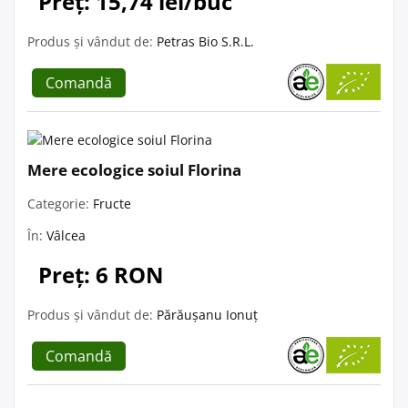
Preț: 15,74 lei/buc
Produs și vândut de:
Petras Bio S.R.L.
Comandă
Mere ecologice soiul Florina
Categorie:
Fructe
În:
Vâlcea
Preț: 6 RON
Produs și vândut de:
Părăușanu Ionuț
Comandă