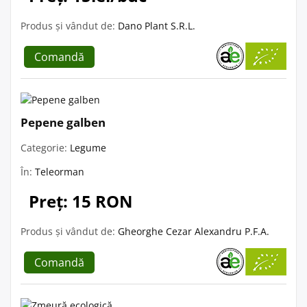
Produs și vândut de:
Dano Plant S.R.L.
Comandă
Pepene galben
Categorie:
Legume
În:
Teleorman
Preț: 15 RON
Produs și vândut de:
Gheorghe Cezar Alexandru P.F.A.
Comandă