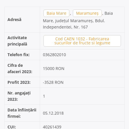
Baia Mare
,
Maramureș
, Baia
Adresă
Mare, județul Maramureș, Bdul.
Independentei, Nr. 167
Activitate
Cod CAEN 1032 - Fabricarea
sucurilor de fructe si legume
principală
Telefon fix:
0362802010
Cifra de
15000 RON
afaceri 2023:
Profit 2023:
-3528 RON
Nr. angajați
1
2023:
Data înființării
05.12.2018
firmei:
CUI:
40261439