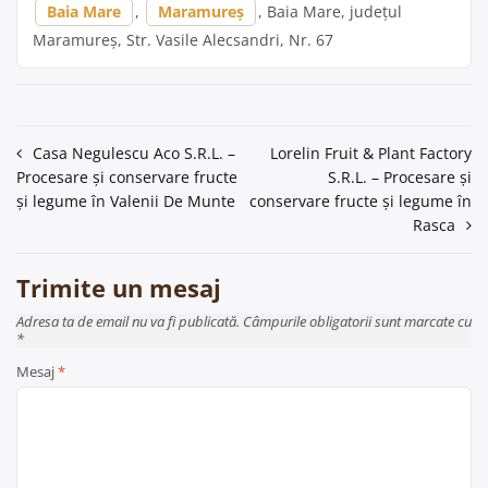
Baia Mare
,
Maramureș
, Baia Mare, județul
Maramureș, Str. Vasile Alecsandri, Nr. 67
Navigare
Casa Negulescu Aco S.R.L. –
Lorelin Fruit & Plant Factory
Procesare și conservare fructe
S.R.L. – Procesare și
în
și legume în Valenii De Munte
conservare fructe și legume în
articole
Rasca
Trimite un mesaj
Adresa ta de email nu va fi publicată. Câmpurile obligatorii sunt marcate cu
*
Mesaj
*