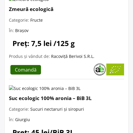
Zmeură ecologică
Categorie:
Fructe
În:
Brașov
Preț: 7,5 lei /125 g
Produs și vândut de:
Racoviță Berivoi S.R.L.
Comandă
Suc ecologic 100% aronia – BiB 3L
Categorie:
Sucuri nectaruri și siropuri
În:
Giurgiu
Preț: 45 lei/BiB 3L