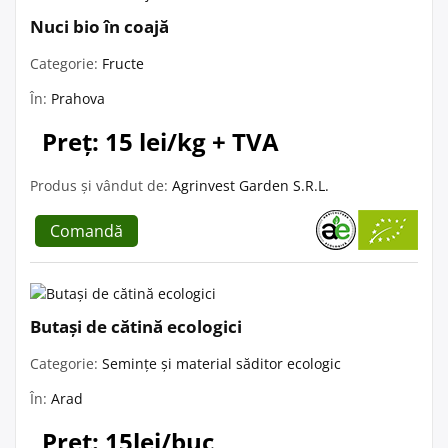
Nuci bio în coajă
Categorie:
Fructe
În:
Prahova
Preț: 15 lei/kg + TVA
Produs și vândut de:
Agrinvest Garden S.R.L.
Comandă
Butași de cătină ecologici
Categorie:
Semințe și material săditor ecologic
În:
Arad
Preț: 15lei/buc