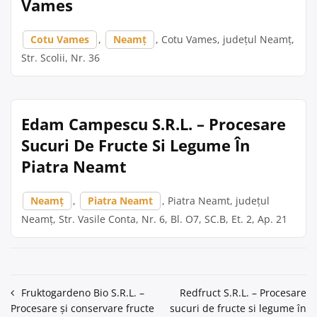
Vames
Cotu Vames
,
Neamț
, Cotu Vames, județul Neamț,
Str. Scolii, Nr. 36
Edam Campescu S.R.L. – Procesare
Sucuri De Fructe Si Legume În
Piatra Neamt
Neamț
,
Piatra Neamt
, Piatra Neamt, județul
Neamț, Str. Vasile Conta, Nr. 6, Bl. O7, SC.B, Et. 2, Ap. 21
Navigare
Fruktogardeno Bio S.R.L. –
Redfruct S.R.L. – Procesare
Procesare și conservare fructe
sucuri de fructe si legume în
în