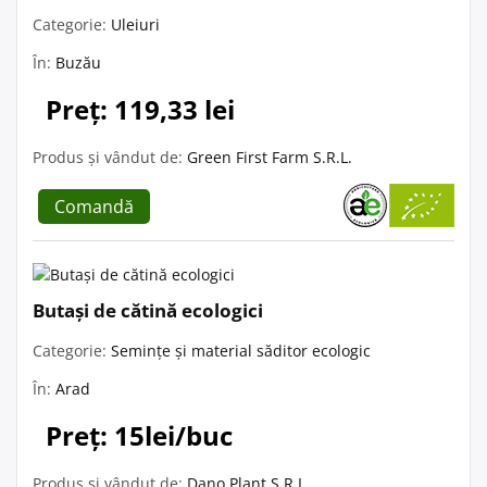
Categorie:
Uleiuri
În:
Buzău
Preț: 119,33 lei
Produs și vândut de:
Green First Farm S.R.L.
Comandă
Butași de cătină ecologici
Categorie:
Semințe și material săditor ecologic
În:
Arad
Preț: 15lei/buc
Produs și vândut de:
Dano Plant S.R.L.