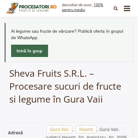
Skip
dezvoltat de asoc.
100%
to
pentru mediu
content
Ai legume sau fructe de vânzare? Publică oferta în grupul
de WhatsApp.
Intră în grup
Sheva Fruits S.R.L. –
Procesare sucuri de fructe
si legume în Gura Vaii
Gura Vaii
,
Neamț
, Gura Vaii,
Adresă
județul Neamț, Str. Argintaru, Nr. 300B