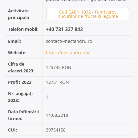
Activitate
Cod CAEN 1032 - Fabricarea
sucurilor de fructe si legume
principală
+40 731 327 842
Telefon mobil:
Email:
contact@nectandru.ro
Website:
https://nectandru.ro/
Cifra de
123735 RON
afaceri 2023:
Profit 2023:
12751 RON
Nr. angajați
1
2023:
Data înființării
14.08.2018
firmei:
CUI:
39754158