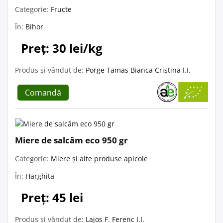
Categorie:
Fructe
În:
Bihor
Preț: 30 lei/kg
Produs și vândut de:
Porge Tamas Bianca Cristina I.I.
Comandă
Miere de salcâm eco 950 gr
Categorie:
Miere și alte produse apicole
În:
Harghita
Preț: 45 lei
Produs și vândut de:
Lajos F. Ferenc I.I.