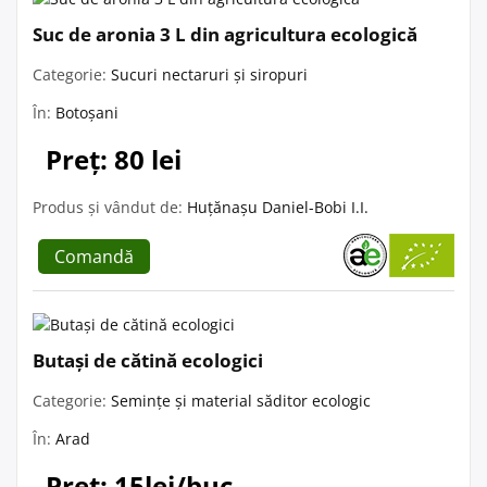
Suc de aronia 3 L din agricultura ecologică
Categorie:
Sucuri nectaruri și siropuri
În:
Botoșani
Preț: 80 lei
Produs și vândut de:
Huțănașu Daniel-Bobi I.I.
Comandă
Butași de cătină ecologici
Categorie:
Semințe și material săditor ecologic
În:
Arad
Preț: 15lei/buc