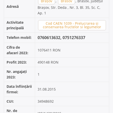
Brașov
,
Brasov
, Brasov, județul
Adresă
Brașov, Str. Deda , Nr. 3, Bl. 35, Sc. C,
Ap. 1
Activitate
Cod CAEN 1039 - Prelucrarea si
conservarea fructelor si legumelor
principală
0760613632, 0751276337
Telefon mobil:
Cifra de
1076411 RON
afaceri 2023:
Profit 2023:
490148 RON
Nr. angajați
1
2023:
Data înființării
31.08.2015
firmei:
CUI:
34948692
Nr. de