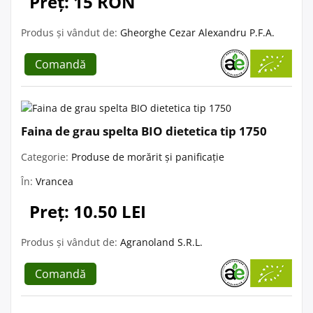
Preț: 15 RON
Produs și vândut de:
Gheorghe Cezar Alexandru P.F.A.
Comandă
Faina de grau spelta BIO dietetica tip 1750
Categorie:
Produse de morărit și panificație
În:
Vrancea
Preț: 10.50 LEI
Produs și vândut de:
Agranoland S.R.L.
Comandă