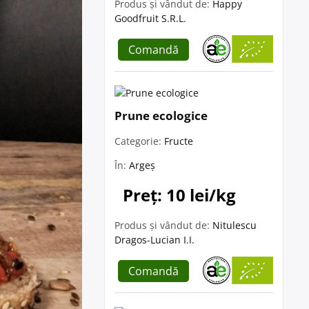
Produs și vândut de:
Happy
Goodfruit S.R.L.
Comandă
Prune ecologice
Categorie:
Fructe
În:
Argeș
Preț: 10 lei/kg
Produs și vândut de:
Nitulescu
Dragos-Lucian I.I.
Comandă