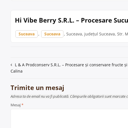
Hi Vibe Berry S.R.L. – Procesare Suc
Suceava
,
Suceava
, Suceava, județul Suceava, Str. Ma
Navigare
L & A Prodconserv S.R.L. – Procesare și conservare fructe ș
Calina
în
articole
Trimite un mesaj
Adresa ta de email nu va fi publicată. Câmpurile obligatorii sunt marcate 
Mesaj
*