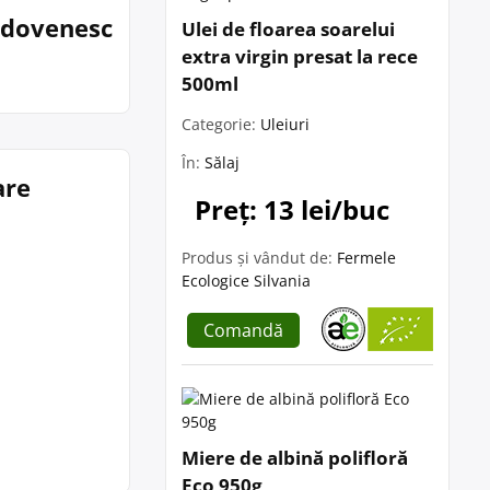
oldovenesc
Ulei de floarea soarelui
extra virgin presat la rece
500ml
Categorie:
Uleiuri
În:
Sălaj
are
Preț: 13 lei/buc
Produs și vândut de:
Fermele
Ecologice Silvania
Comandă
Miere de albină polifloră
Eco 950g