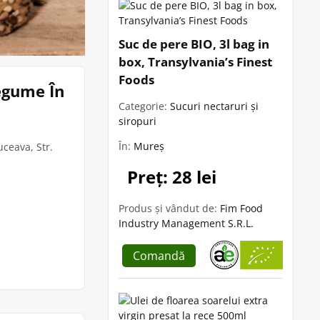
Suc de pere BIO, 3l bag in
box, Transylvania’s Finest
Foods
Legume În
Categorie:
Sucuri nectaruri și
siropuri
În:
Mureș
ceava, Str.
Preț: 28 lei
Produs și vândut de:
Fim Food
Industry Management S.R.L.
Comandă