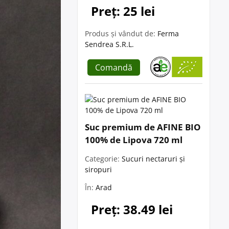
Preț: 25 lei
Produs și vândut de:
Ferma
Sendrea S.R.L.
Comandă
Suc premium de AFINE BIO
100% de Lipova 720 ml
Categorie:
Sucuri nectaruri și
siropuri
În:
Arad
Preț: 38.49 lei