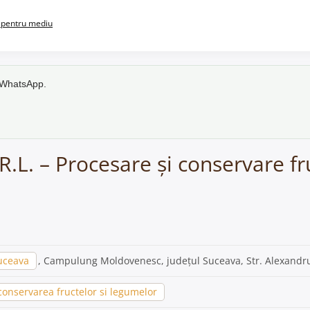
pentru mediu
e WhatsApp.
.L. – Procesare și conservare fr
uceava
, Campulung Moldovenesc, județul Suceava, Str. Alexandru
conservarea fructelor si legumelor