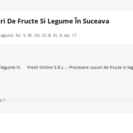
uri De Fructe Si Legume În Suceava
gurei, Nr. 5, Bl. G9, SC.B, Et. 4, Ap. 17
i legume în
Fresh Online S.R.L. – Procesare sucuri de fructe si l
cu *