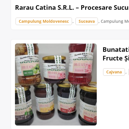
Rarau Catina S.R.L. – Procesare Su
Campulung Moldovenesc
,
Suceava
, Campulung Mol
Bunatati
Fructe Ș
Cajvana
,