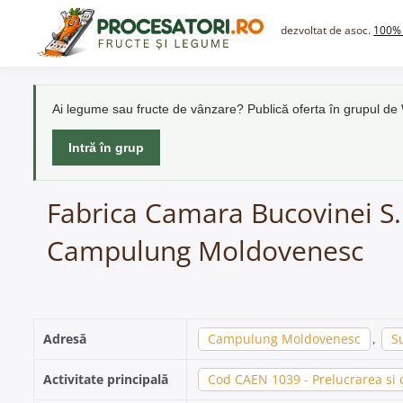
Skip
to
dezvoltat de asoc.
100% 
content
Ai legume sau fructe de vânzare? Publică oferta în grupul d
Intră în grup
Fabrica Camara Bucovinei S.R
Campulung Moldovenesc
Adresă
Campulung Moldovenesc
,
S
Activitate principală
Cod CAEN 1039 - Prelucrarea si 