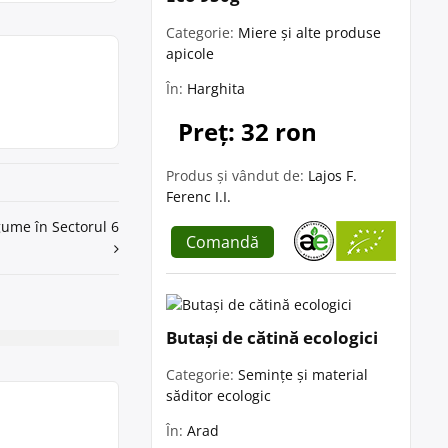
Categorie:
Miere și alte produse
apicole
În:
Harghita
Preț: 32 ron
Produs și vândut de:
Lajos F.
Ferenc I.I.
egume în Sectorul 6
Comandă
Butași de cătină ecologici
Categorie:
Semințe și material
săditor ecologic
În:
Arad