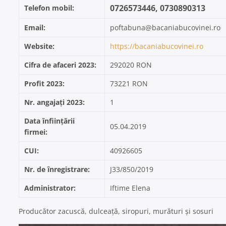
0726573446, 0730890313
Telefon mobil:
Email:
poftabuna@bacaniabucovinei.ro
Website:
https://bacaniabucovinei.ro
Cifra de afaceri 2023:
292020 RON
Profit 2023:
73221 RON
Nr. angajați 2023:
1
Data înființării
05.04.2019
firmei:
CUI:
40926605
Nr. de înregistrare:
J33/850/2019
Administrator:
Iftime Elena
Producător zacuscă, dulceață, siropuri, murături și sosuri