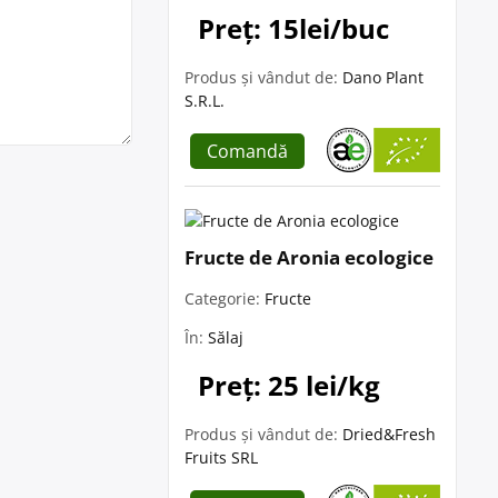
Preț: 15lei/buc
Produs și vândut de:
Dano Plant
S.R.L.
Comandă
Fructe de Aronia ecologice
Categorie:
Fructe
În:
Sălaj
Preț: 25 lei/kg
Produs și vândut de:
Dried&Fresh
Fruits SRL