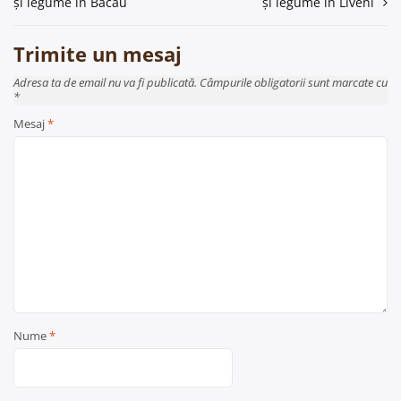
și legume în Bacau
și legume în Liveni
articole
Trimite un mesaj
Adresa ta de email nu va fi publicată. Câmpurile obligatorii sunt marcate cu
*
Mesaj
*
Nume
*