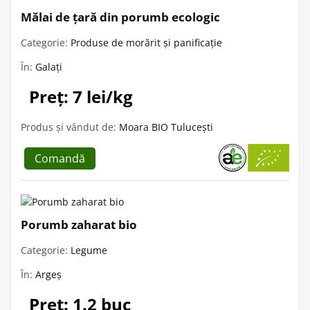
Mălai de țară din porumb ecologic
Categorie:
Produse de morărit și panificație
În:
Galați
Preț: 7 lei/kg
Produs și vândut de:
Moara BIO Tulucești
Comandă
Porumb zaharat bio
Categorie:
Legume
În:
Argeș
Preț: 1.2 buc