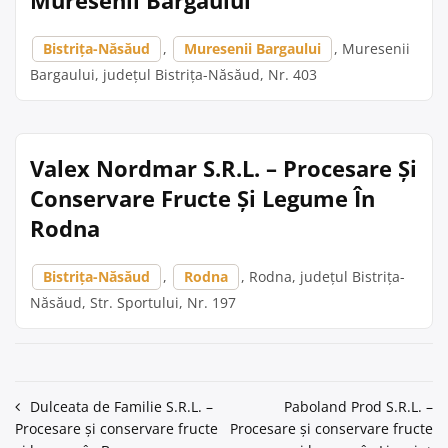
Muresenii Bargaului
Bistrița-Năsăud
,
Muresenii Bargaului
, Muresenii
Bargaului, județul Bistrița-Năsăud, Nr. 403
Valex Nordmar S.R.L. – Procesare Și
Conservare Fructe Și Legume În
Rodna
Bistrița-Năsăud
,
Rodna
, Rodna, județul Bistrița-
Năsăud, Str. Sportului, Nr. 197
Navigare
Dulceata de Familie S.R.L. –
Paboland Prod S.R.L. –
Procesare și conservare fructe
Procesare și conservare fructe
în