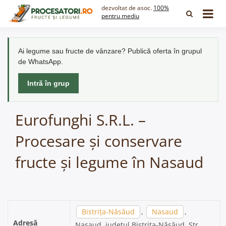
Skip
dezvoltat de asoc.
100%
to
pentru mediu
content
Ai legume sau fructe de vânzare? Publică oferta în grupul
de WhatsApp.
Intră în grup
Eurofunghi S.R.L. –
Procesare și conservare
fructe și legume în Nasaud
Bistrița-Năsăud
,
Nasaud
,
Adresă
Nasaud, județul Bistrița-Năsăud, Str.