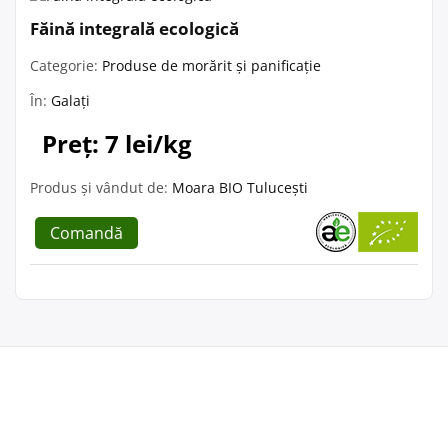
Făină integrală ecologică
Categorie:
Produse de morărit și panificație
În:
Galați
Preț: 7 lei/kg
Produs și vândut de:
Moara BIO Tulucești
Comandă