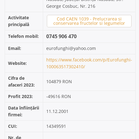
George Cosbuc, Nr. 216
Activitate
Cod CAEN 1039 - Prelucrarea si
conservarea fructelor si legumelor
principală
0745 906 470
Telefon mobil:
Email:
eurofunghi@yahoo.com
https://www.facebook.com/p/Eurofunghi-
Website:
100063517302410/
Cifra de
104879 RON
afaceri 2023:
Profit 2023:
-49616 RON
Data înființării
11.12.2001
firmei:
CUI:
14349591
Nr. de