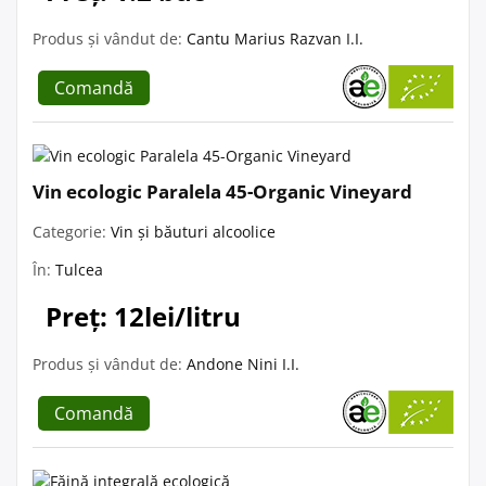
Produs și vândut de:
Cantu Marius Razvan I.I.
Comandă
Vin ecologic Paralela 45-Organic Vineyard
Categorie:
Vin și băuturi alcoolice
În:
Tulcea
Preț: 12lei/litru
Produs și vândut de:
Andone Nini I.I.
Comandă