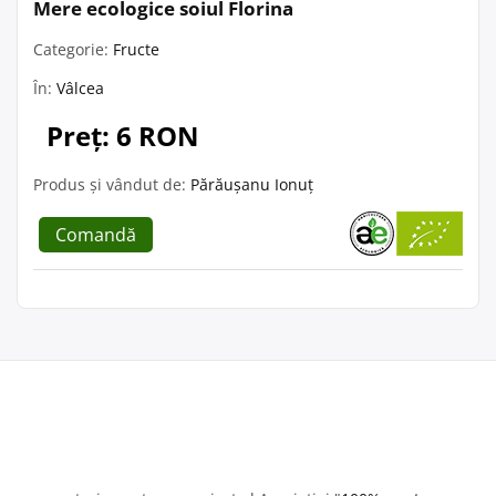
Mere ecologice soiul Florina
Categorie:
Fructe
În:
Vâlcea
Preț: 6 RON
Produs și vândut de:
Părăușanu Ionuț
Comandă