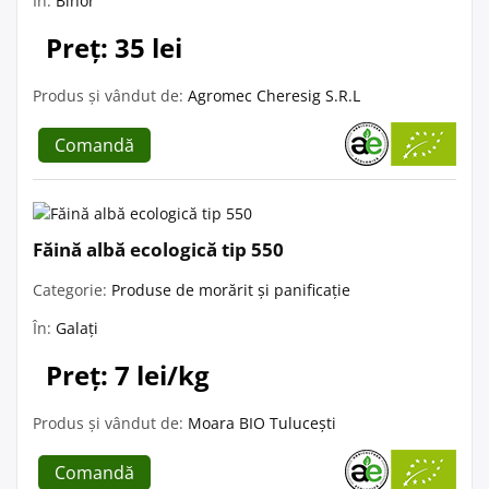
În:
Bihor
Preț: 35 lei
Produs și vândut de:
Agromec Cheresig S.R.L
Comandă
Făină albă ecologică tip 550
Categorie:
Produse de morărit și panificație
În:
Galați
Preț: 7 lei/kg
Produs și vândut de:
Moara BIO Tulucești
Comandă