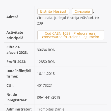
Bistrița-Năsăud
,
Ciresoaia
,
Adresă
Ciresoaia, județul Bistrița-Năsăud, Nr.
239
Activitate
Cod CAEN 1039 - Prelucrarea si
conservarea fructelor si legumelor
principală
Cifra de
30634 RON
afaceri 2023:
Profit 2023:
12850 RON
Data înființării
16.11.2018
firmei:
CUI:
40173221
Nr. de
J06/1441/2018
înregistrare:
Administrator:
Trombitas Daniel