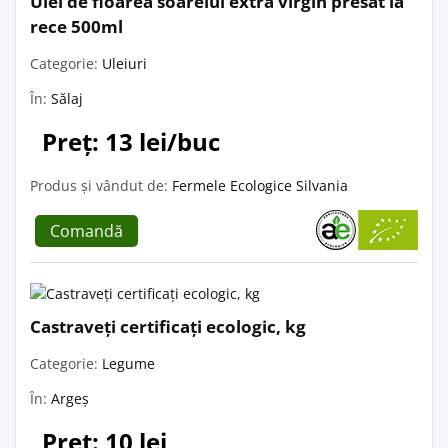
Ulei de floarea soarelui extra virgin presat la
rece 500ml
Categorie:
Uleiuri
În:
Sălaj
Preț: 13 lei/buc
Produs și vândut de:
Fermele Ecologice Silvania
Comandă
Castraveți certificați ecologic, kg
Categorie:
Legume
În:
Argeș
Preț: 10 lei