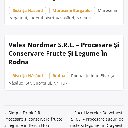
Bistrița-Năsăud
,
Muresenii Bargaului
, Muresenii
Bargaului, județul Bistrița-Năsăud, Nr. 403
Valex Nordmar S.R.L. – Procesare Și
Conservare Fructe Și Legume În
Rodna
Bistrița-Năsăud
,
Rodna
, Rodna, județul Bistrița-
Năsăud, Str. Sportului, Nr. 197
Navigare
Simple Drink S.R.L. –
Sucul Merelor De Voinesti
Procesare și conservare fructe
S.R.L. – Procesare sucuri de
în
și legume în Bercu Nou
fructe si legume în Dragaesti