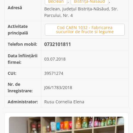
Beclean
,
Bistrița-Năsăud
,
Adresă
Beclean, județul Bistrița-Năsăud, Str.
Parcului, Nr. 4
Activitate
Cod CAEN 1032 - Fabricarea
sucurilor de fructe si legume
principală
0732101811
Telefon mobil:
Data înființării
03.07.2018
firmei:
CUI:
39571274
Nr. de
J06/1783/2018
înregistrare:
Administrator:
Rusu Cornelia Elena