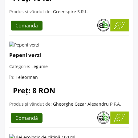
Produs și vândut de:
Greenspire S.R.L.
Comandă
Pepeni verzi
Categorie:
Legume
În:
Teleorman
Preț: 8 RON
Produs și vândut de:
Gheorghe Cezar Alexandru P.F.A.
Comandă