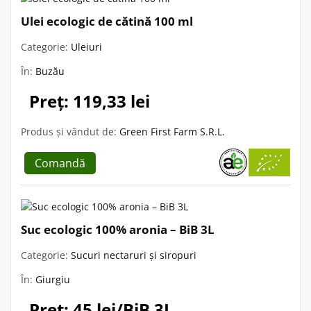
Ulei ecologic de cătină 100 ml
Categorie:
Uleiuri
În:
Buzău
Preț: 119,33 lei
Produs și vândut de:
Green First Farm S.R.L.
Comandă
Suc ecologic 100% aronia – BiB 3L
Categorie:
Sucuri nectaruri și siropuri
În:
Giurgiu
Preț: 45 lei/BiB 3L