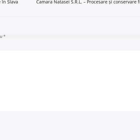
 în Slava
Camara Natasei S.R.L. – Procesare și conservare f
cu *