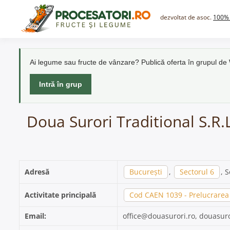
Skip
to
dezvoltat de asoc.
100% 
content
Ai legume sau fructe de vânzare? Publică oferta în grupul d
Intră în grup
Doua Surori Traditional S.R.L
Adresă
București
,
Sectorul 6
, 
Activitate principală
Cod CAEN 1039 - Prelucrarea 
Email:
office@douasurori.ro, douasur