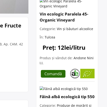
Vin ecologic Paralela 45-
Organic Vineyard
re Fructe
Categorie:
Vin și băuturi alcoolice
În:
Tulcea
 B, Ap. CAM. 42
Preț: 12lei/litru
Produs și vândut de:
Andone Nini
I.I.
Comandă
Făină albă ecologică tip 550
Categorie:
Produse de morărit și