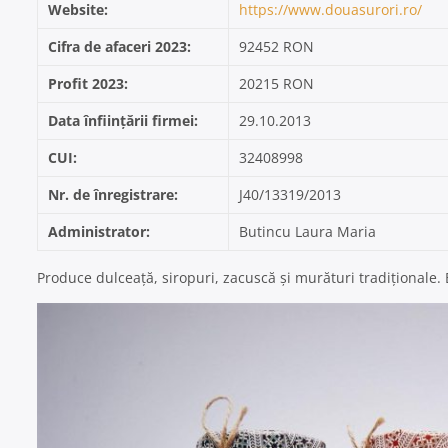
Website:
https://www.douasurori.ro/
Cifra de afaceri 2023:
92452 RON
Profit 2023:
20215 RON
Data înființării firmei:
29.10.2013
CUI:
32408998
Nr. de înregistrare:
J40/13319/2013
Administrator:
Butincu Laura Maria
Produce dulceață, siropuri, zacuscă și murături tradiționale. 