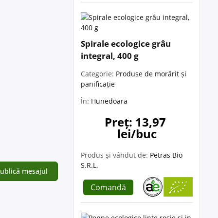
Spirale ecologice grâu
integral, 400 g
Categorie:
Produse de morărit și
panificație
În:
Hunedoara
Preț: 13,97 
lei/buc
Produs și vândut de:
Petras Bio
S.R.L.
Comandă