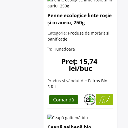
Penne ecologice linte roșie
și in auriu, 250g
Categorie:
Produse de morărit și
panificație
În:
Hunedoara
Preț: 15,74 
lei/buc
Produs și vândut de:
Petras Bio
S.R.L.
Comandă
Ceapă galbenă bio