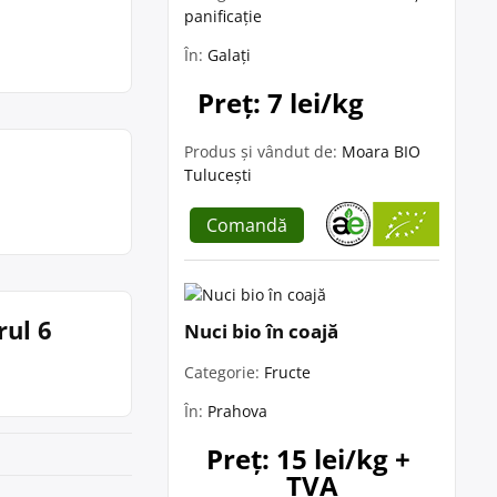
panificație
În:
Galați
Preț: 7 lei/kg
Produs și vândut de:
Moara BIO
Tulucești
Comandă
rul 6
Nuci bio în coajă
Categorie:
Fructe
În:
Prahova
Preț: 15 lei/kg + 
TVA