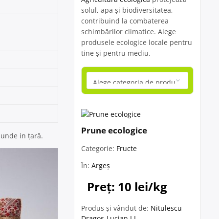
solul, apa și biodiversitatea,
contribuind la combaterea
schimbărilor climatice. Alege
produsele ecologice locale pentru
tine și pentru mediu.
Prune ecologice
iunde in țară.
Categorie:
Fructe
În:
Argeș
Preț: 10 lei/kg
Produs și vândut de:
Nitulescu
Dragos-Lucian I.I.