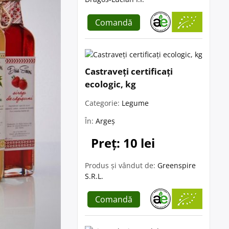
Comandă
Castraveți certificați
ecologic, kg
Categorie:
Legume
În:
Argeș
Preț: 10 lei
Produs și vândut de:
Greenspire
S.R.L.
Comandă