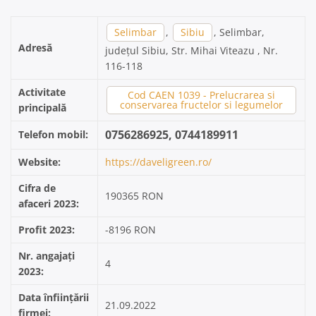
Selimbar
,
Sibiu
, Selimbar,
Adresă
județul Sibiu, Str. Mihai Viteazu , Nr.
116-118
Activitate
Cod CAEN 1039 - Prelucrarea si
conservarea fructelor si legumelor
principală
0756286925, 0744189911
Telefon mobil:
Website:
https://daveligreen.ro/
Cifra de
190365 RON
afaceri 2023:
Profit 2023:
-8196 RON
Nr. angajați
4
2023:
Data înființării
21.09.2022
firmei: