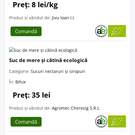
Preț: 8 lei/kg
Produs și vândut de:
Jivu Ioan I.I.
Comandă
Suc de mere și cătină ecologică
Categorie:
Sucuri nectaruri și siropuri
În:
Bihor
Preț: 35 lei
Produs și vândut de:
Agromec Cheresig S.R.L
Comandă