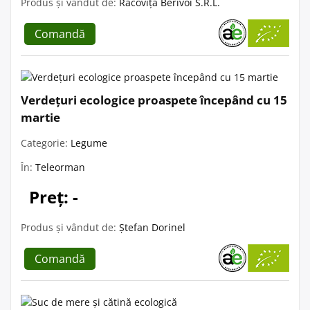
Produs și vândut de:
Racoviță Berivoi S.R.L.
Comandă
Verdețuri ecologice proaspete începând cu 15
martie
Categorie:
Legume
În:
Teleorman
Preț: -
Produs și vândut de:
Ștefan Dorinel
Comandă