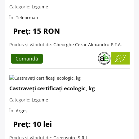
Categorie:
Legume
În:
Teleorman
Preț: 15 RON
Produs și vândut de:
Gheorghe Cezar Alexandru P.F.A.
Comandă
Castraveți certificați ecologic, kg
Categorie:
Legume
În:
Argeș
Preț: 10 lei
Produs și vândut de:
Greenspire S.R.L.