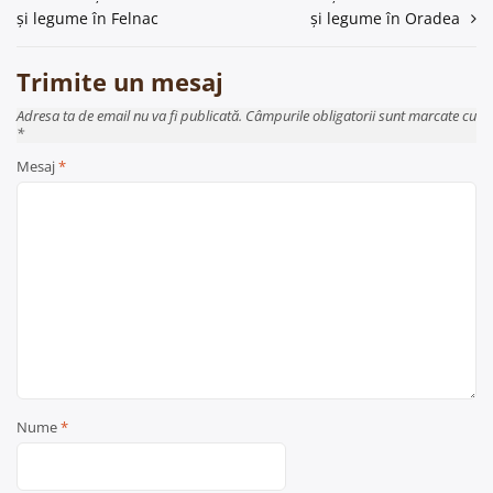
în
și legume în Felnac
și legume în Oradea
articole
Trimite un mesaj
Adresa ta de email nu va fi publicată. Câmpurile obligatorii sunt marcate cu
*
Mesaj
*
Nume
*