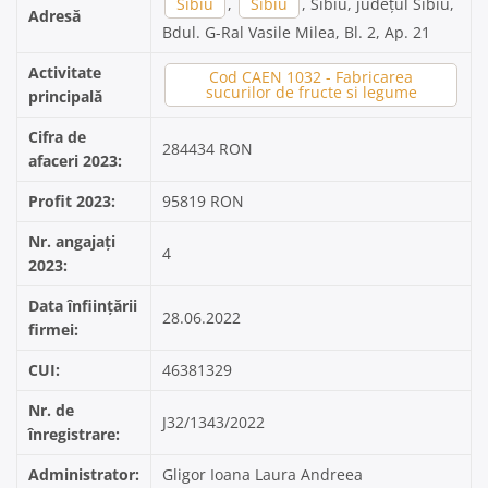
Sibiu
,
Sibiu
, Sibiu, județul Sibiu,
Adresă
Bdul. G-Ral Vasile Milea, Bl. 2, Ap. 21
Activitate
Cod CAEN 1032 - Fabricarea
sucurilor de fructe si legume
principală
Cifra de
284434 RON
afaceri 2023:
Profit 2023:
95819 RON
Nr. angajați
4
2023:
Data înființării
28.06.2022
firmei:
CUI:
46381329
Nr. de
J32/1343/2022
înregistrare:
Administrator:
Gligor Ioana Laura Andreea