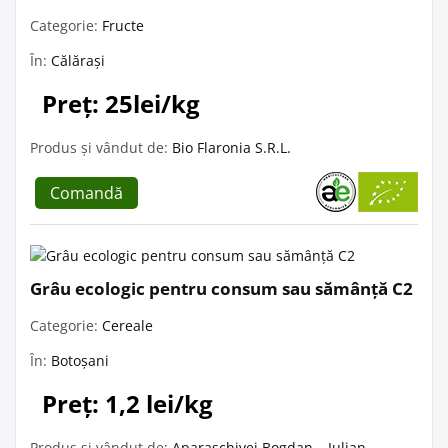
Categorie:
Fructe
În:
Călărași
Preț: 25lei/kg
Produs și vândut de:
Bio Flaronia S.R.L.
Comandă
Grâu ecologic pentru consum sau sămânță C2
Categorie:
Cereale
În:
Botoșani
Preț: 1,2 lei/kg
Produs și vândut de:
Aparaschivei Bogdan – Iulian